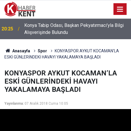
Konya’da Fuhuş Operasyonu: 6 Mağdur Kadın
18:14
Kurtarıldı, 3 Kişi Gözaltına Alındı
Anasayfa
Spor
KONYASPOR AYKUT KOCAMAN’LA
ESKİ GÜNLERİNDEKİ HAVAYI YAKALAMAYA BAŞLADI
KONYASPOR AYKUT KOCAMAN’LA
ESKİ GÜNLERİNDEKİ HAVAYI
YAKALAMAYA BAŞLADI
Yayınlanma:
07 Aralık 2018 Cuma 10:05