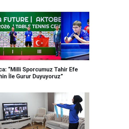
lca: “Milli Sporcumuz Tahir Efe
hin İle Gurur Duyuyoruz”