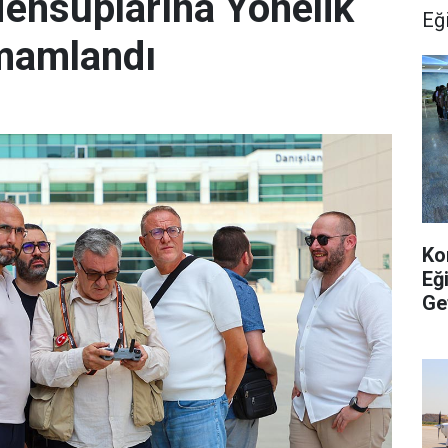
ensuplarına Yönelik
Eğ
amamlandı
Ko
Eğ
Ge