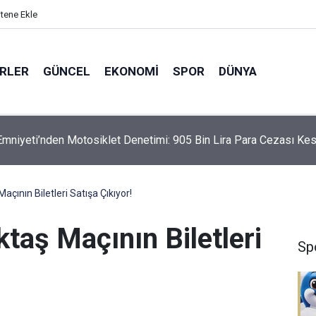
itene Ekle
ERLER
GÜNCEL
EKONOMI
SPOR
DÜNYA
mniyeti’nden Motosiklet Denetimi: 905 Bin Lira Para Cezası Kes
çının Biletleri Satışa Çıkıyor!
taş Maçının Biletleri
Sp