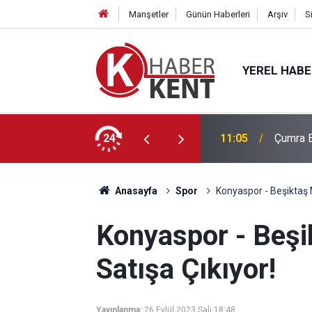
Manşetler
Günün Haberleri
Arşiv
S
YEREL HAB
nelik İHA-1 Eğitimi Tamamlandı
24
11:05
Çumra E
Anasayfa
Spor
Konyaspor - Beşiktaş Ma
Konyaspor - Beşik
Satışa Çıkıyor!
Yayınlanma:
26 Eylül 2023 Salı 18:48