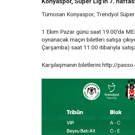
Konyaspor, Süper Lig'in 7. hafta
Tümosan Konyaspor, Trendyol Süper Li
1 Ekim Pazar günü saat 19.00’da M
oynanacak maçın biletleri satışa çıkıyo
Çarşamba) saat 11.00 itibarıyla satış
Karşılaşmanın biletlerini http://passo.