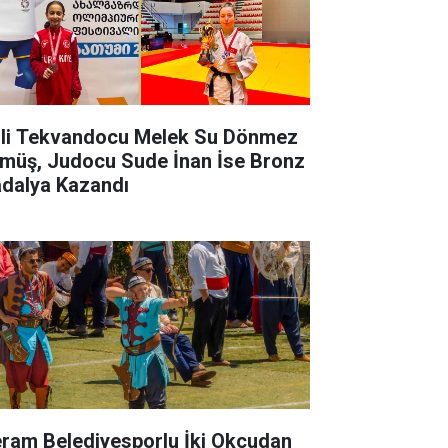
lli Tekvandocu Melek Su Dönmez
müş, Judocu Sude İnan İse Bronz
dalya Kazandı
ram Belediyesporlu İki Okçudan