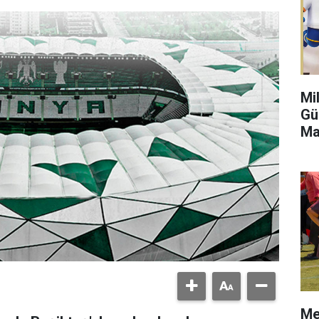
Mi
Gü
Ma
Me