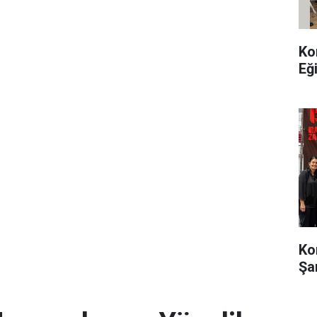
Ko
Eğ
Ko
Şa