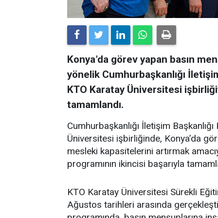
Konya’da görev yapan basın mens
yönelik Cumhurbaşkanlığı İletiş
KTO Karatay Üniversitesi işbirliği
tamamlandı.
Cumhurbaşkanlığı İletişim Başkanlığ
Üniversitesi işbirliğinde, Konya’da gö
mesleki kapasitelerini artırmak amacıy
programının ikincisi başarıyla tamaml
KTO Karatay Üniversitesi Sürekli E
Ağustos tarihleri arasında gerçekleşt
programında, basın mensuplarına insa