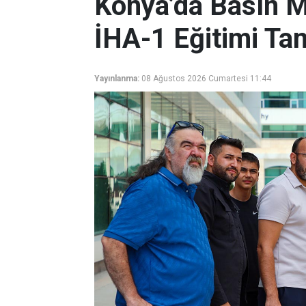
Konya’da Basın M
İHA-1 Eğitimi T
Yayınlanma:
08 Ağustos 2026 Cumartesi 11:44