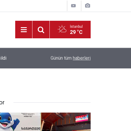
İstanbul
29 °C
Park Halindeki Aracın Camını Kırarak Para ve Altı
ildi
10:38
Günün tüm
haberleri
Yakalandı
or