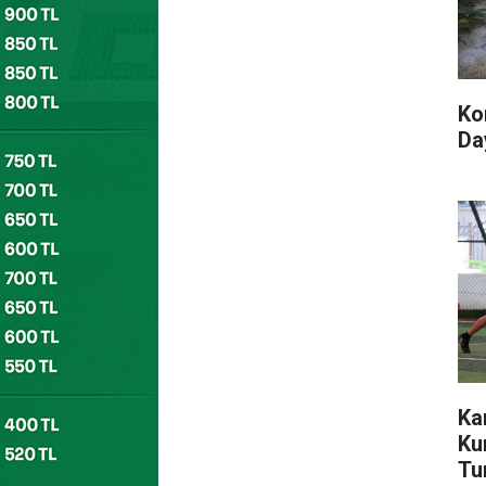
Ko
Day
Ka
Ku
Tu