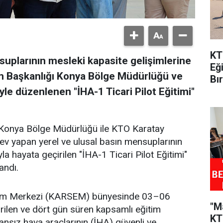
KT
uplarının mesleki kapasite gelişimlerine
Eğ
im Başkanlığı Konya Bölge Müdürlüğü ve
Bı
yle düzenlenen "İHA-1 Ticari Pilot Eğitimi"
ı Konya Bölge Müdürlüğü ile KTO Karatay
rev yapan yerel ve ulusal basın mensuplarının
la hayata geçirilen "İHA-1 Ticari Pilot Eğitimi"
andı.
ğitim Merkezi (KARSEM) bünyesinde 03–06
"M
irilen ve dört gün süren kapsamlı eğitim
KT
nsız hava araçlarının (İHA) güvenli ve