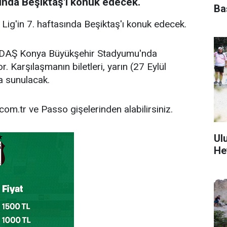
sında Beşiktaş'ı konuk edecek.
Ba
g'in 7. haftasında Beşiktaş'ı konuk edecek.
EDAŞ Konya Büyükşehir Stadyumu'nda
r. Karşılaşmanın biletleri, yarın (27 Eylül
a sunulacak.
com.tr ve Passo gişelerinden alabilirsiniz.
Ul
He