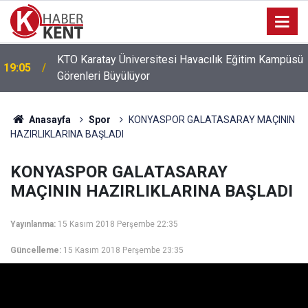
ü
16:21
İsmail Alemdar Kızını Evlendirdi
Anasayfa
Spor
KONYASPOR GALATASARAY MAÇININ
HAZIRLIKLARINA BAŞLADI
KONYASPOR GALATASARAY
MAÇININ HAZIRLIKLARINA BAŞLADI
Yayınlanma:
15 Kasım 2018 Perşembe 22:35
Güncelleme:
15 Kasım 2018 Perşembe 23:35