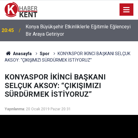
Başkan Öztürk: “Konya Sanayisi Bugün Yüksek
20:27
Rekabet Gücüne Sahip”
Anasayfa
Spor
KONYASPOR İKİNCİ BAŞKANI SELÇUK
AKSOY: “ÇIKIŞIMIZI SÜRDÜRMEK İSTİYORUZ”
KONYASPOR İKİNCİ BAŞKANI
SELÇUK AKSOY: “ÇIKIŞIMIZI
SÜRDÜRMEK İSTİYORUZ”
Yayınlanma:
20 Ocak 2019 Pazar 20:31