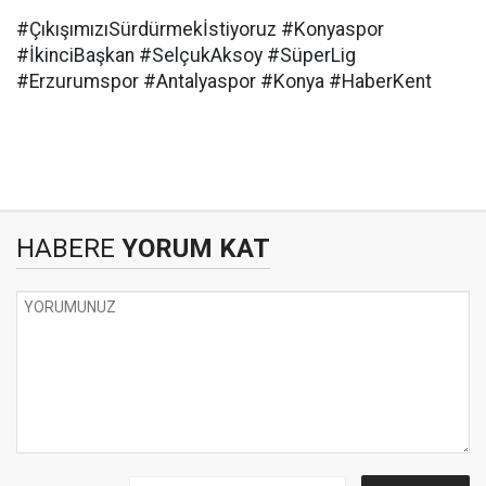
#ÇıkışımızıSürdürmekİstiyoruz #Konyaspor
#İkinciBaşkan #SelçukAksoy #SüperLig
#Erzurumspor #Antalyaspor #Konya #HaberKent
HABERE
YORUM KAT