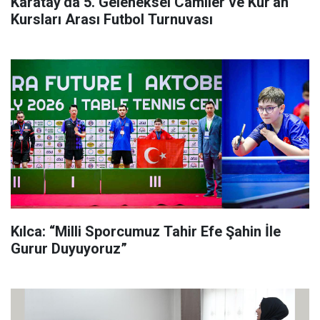
Karatay’da 5. Geleneksel Camiler ve Kur'an
Kursları Arası Futbol Turnuvası
Kılca: “Milli Sporcumuz Tahir Efe Şahin İle
Gurur Duyuyoruz”