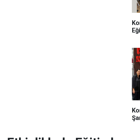
Ko
Eğ
Ko
Şa