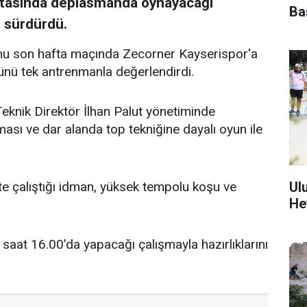
aftasında deplasmanda oynayacağı
Ba
ı sürdürdü.
u son hafta maçında Zecorner Kayserispor'a
ü tek antrenmanla değerlendirdi.
Teknik Direktör İlhan Palut yönetiminde
ası ve dar alanda top tekniğine dayalı oyun ile
Ul
kte çalıştığı idman, yüksek tempolu koşu ve
He
saat 16.00’da yapacağı çalışmayla hazırlıklarını