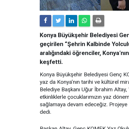
Konya Büyükşehir Belediyesi G
geçirilen “Şehrin Kalbinde Yolculu
aralığındaki öğrenciler, Konya’nın
keşfetti.
Konya Büyükşehir Belediyesi Genç KO
yaz da Konya’nın tarihi ve kültürel mi
Belediye Başkanı Uğur İbrahim Altay, “
etkinliklerle çocuklarımızın yaz dönem
sağlamaya devam edeceğiz. Projeye k
dedi.
Başkan Altay, Genç KOMEK Yaz Okulu 