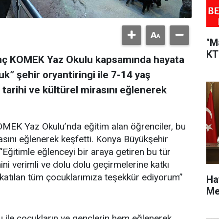
"M
KT
enç KOMEK Yaz Okulu kapsamında hayata
k” şehir oryantiringi ile 7-14 yaş
 tarihi ve kültürel mirasını eğlenerek
MEK Yaz Okulu’nda eğitim alan öğrenciler, bu
rasını eğlenerek keşfetti. Konya Büyükşehir
Eğitimle eğlenceyi bir araya getiren bu tür
ini verimli ve dolu dolu geçirmelerine katkı
atılan tüm çocuklarımıza teşekkür ediyorum”
Ha
Me
ile çocukların ve gençlerin hem eğlenerek