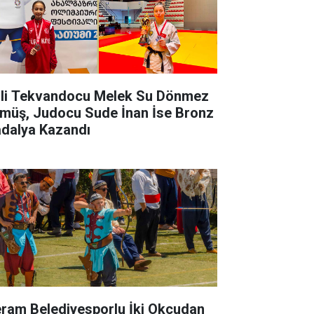
lli Tekvandocu Melek Su Dönmez
müş, Judocu Sude İnan İse Bronz
dalya Kazandı
ram Belediyesporlu İki Okçudan