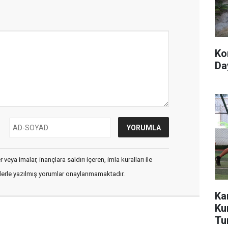
Ko
Day
veya imalar, inançlara saldırı içeren, imla kuralları ile
flerle yazılmış yorumlar onaylanmamaktadır.
Ka
Ku
Tu