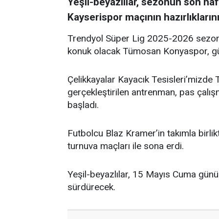
Yeşil-beyazlılar, sezonun son h
Kayserispor maçının hazırlıkların
Trendyol Süper Lig 2025-2026 sezon
konuk olacak Tümosan Konyaspor, gün
Çelikkayalar Kayacık Tesisleri’mizde 
gerçekleştirilen antrenman, pas çalışm
başladı.
Futbolcu Blaz Kramer’in takımla birli
turnuva maçları ile sona erdi.
Yeşil-beyazlılar, 15 Mayıs Cuma günü 
sürdürecek.