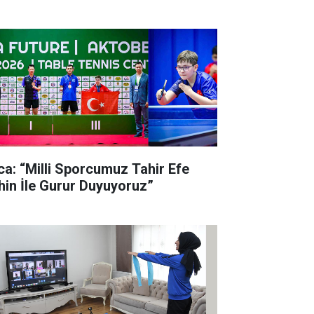
lca: “Milli Sporcumuz Tahir Efe
hin İle Gurur Duyuyoruz”