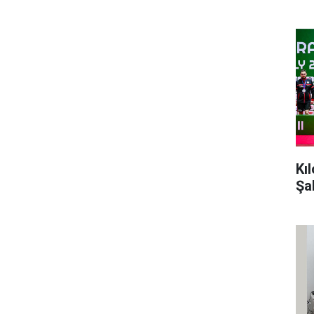
Kı
Şa