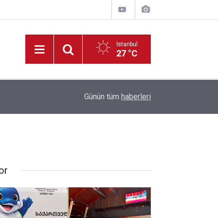
İstanbul
27 °C
19:33
HAYAT 112 Acil Kamu Spotu Yayında!
Günün tüm
haberleri
or