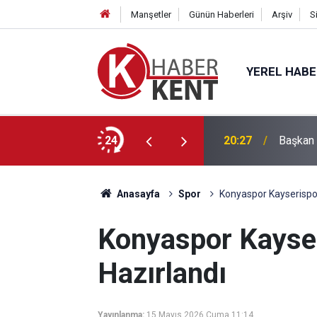
Manşetler
Günün Haberleri
Arşiv
S
YEREL HAB
ğitimle Eğlenceyi Bir Araya Getiriyor
24
20:27
Başkan 
Anasayfa
Spor
Konyaspor Kayserispo
Konyaspor Kayse
Hazırlandı
Yayınlanma:
15 Mayıs 2026 Cuma 11:14