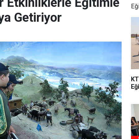
Etkinliklerle Eğitimle
Eğ
ya Getiriyor
KT
Eğ