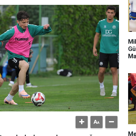
Mi
Gü
Ma
Me