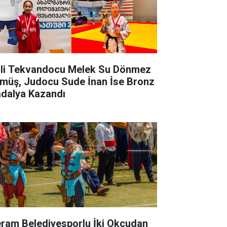
lli Tekvandocu Melek Su Dönmez
müş, Judocu Sude İnan İse Bronz
dalya Kazandı
ram Belediyesporlu İki Okçudan