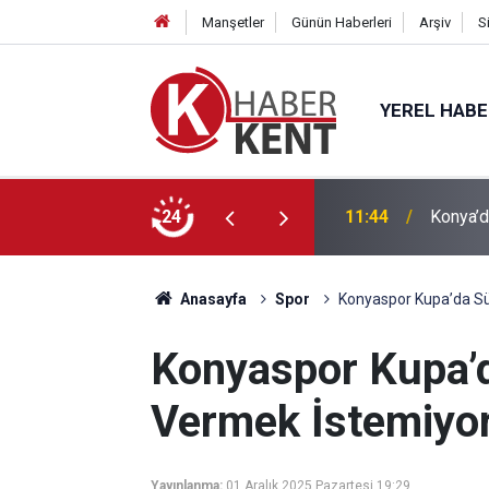
Manşetler
Günün Haberleri
Arşiv
S
YEREL HAB
nelik İHA-1 Eğitimi Tamamlandı
24
11:05
Çumra E
Anasayfa
Spor
Konyaspor Kupa’da Sü
Konyaspor Kupa’d
Vermek İstemiyor
Yayınlanma:
01 Aralık 2025 Pazartesi 19:29