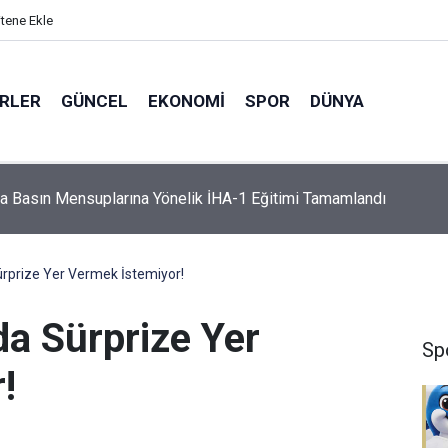
itene Ekle
ERLER
GÜNCEL
EKONOMI
SPOR
DÜNYA
mniyeti’nden Motosiklet Denetimi: 905 Bin Lira Para Cezası Kes
rprize Yer Vermek İstemiyor!
a Sürprize Yer
Sp
!