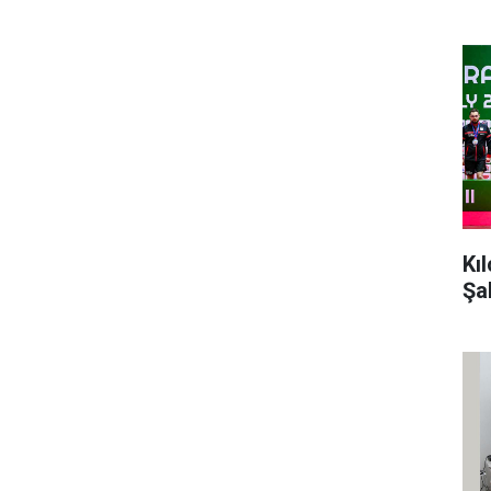
Kı
Şa