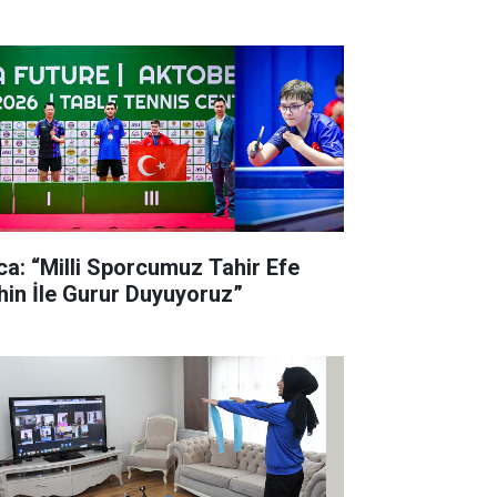
lca: “Milli Sporcumuz Tahir Efe
hin İle Gurur Duyuyoruz”