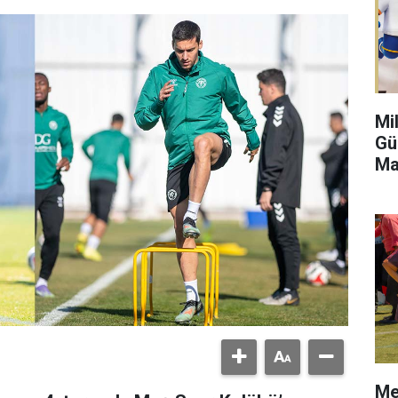
Mi
Gü
Ma
Me