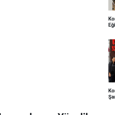
Ko
Eğ
Ko
Şa