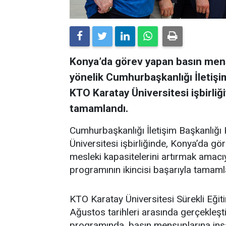
Konya’da görev yapan basın mens
yönelik Cumhurbaşkanlığı İletiş
KTO Karatay Üniversitesi işbirliği
tamamlandı.
Cumhurbaşkanlığı İletişim Başkanlığ
Üniversitesi işbirliğinde, Konya’da gö
mesleki kapasitelerini artırmak amacıy
programının ikincisi başarıyla tamaml
KTO Karatay Üniversitesi Sürekli E
Ağustos tarihleri arasında gerçekleşt
programında, basın mensuplarına insa