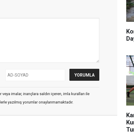
Ko
Day
veya imalar, inançlara saldırı içeren, imla kuralları ile
flerle yazılmış yorumlar onaylanmamaktadır.
Ka
Ku
Tu