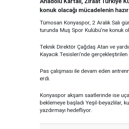
Anadolu Kartalı, Ziraat Türkiye 
konuk olacağı mücadelenin hazırl
Tümosan Konyaspor, 2 Aralık Salı gün
turunda Muş Spor Kulübü’ne konuk ola
Teknik Direktör Çağdaş Atan ve yardı
Kayacık Tesisleri’nde gerçekleştirilen
Pas çalışması ile devam eden antrenm
erdi.
Konyaspor akşam saatlerinde ise uça
beklemeye başladı Yeşil-beyazlılar, k
yazdırmayı hedefliyor.