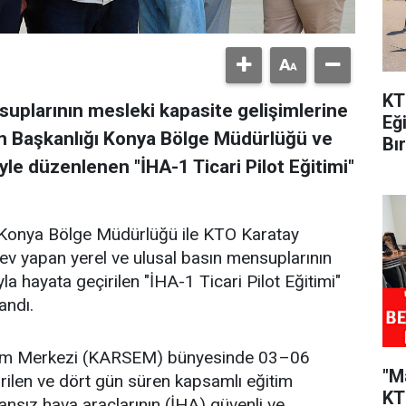
KT
uplarının mesleki kapasite gelişimlerine
Eğ
im Başkanlığı Konya Bölge Müdürlüğü ve
Bı
yle düzenlenen "İHA-1 Ticari Pilot Eğitimi"
ı Konya Bölge Müdürlüğü ile KTO Karatay
rev yapan yerel ve ulusal basın mensuplarının
la hayata geçirilen "İHA-1 Ticari Pilot Eğitimi"
andı.
ğitim Merkezi (KARSEM) bünyesinde 03–06
"M
irilen ve dört gün süren kapsamlı eğitim
KT
nsız hava araçlarının (İHA) güvenli ve