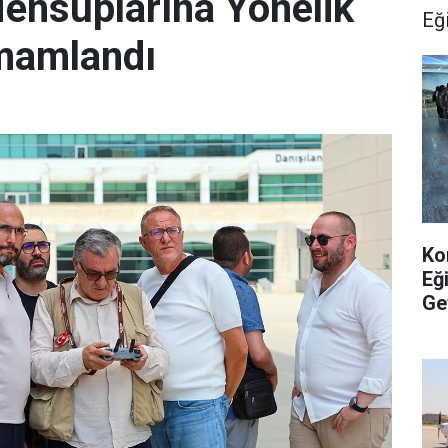
ensuplarına Yönelik
Eğ
amamlandı
Ko
Eğ
Ge