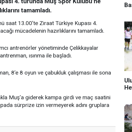
Kupası 4. turunda Muş Spor Kulübü’ne
Ba
ıklarını tamamladı.
ü saat 13.00’te Ziraat Türkiye Kupası 4.
cağı mücadelenin hazırlıklarını tamamladı.
mcı antrenörler yönetiminde Çelikkayalar
 antrenman, ısınma ile başladı.
an, 8’e 8 oyun ve çabukluk çalışması ile sona
Ul
He
kla Muş’a giderek kampa girdi ve maç saatini
upada sürprize izin vermeyerek adını gruplara