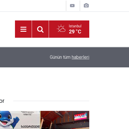
İstanbul
29 °C
Park Halindeki Aracın Camını Kırarak Para ve Altı
ildi
10:38
Günün tüm
haberleri
Yakalandı
or