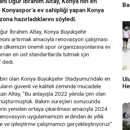
nı Uğur İbrahim Altay, Konya’nın en
Ba
e Konyaspor’a ev sahipliği yapan Konya
na hazırladıklarını söyledi.
ğur İbrahim Altay, Konya Büyükşehir
tesini artırmak amacıyla renovasyon çalışması
n ve ülkemizin önemli spor organizasyonlarına ev
man en üst standartlarda tutmak için
” dedi.
 biri olan Konya Büyükşehir Stadyumu’ndaki en
Ul
He
uların güvenli ve kaliteli zeminde mücadele
n Altay, “Bu anlayışla 2022 yılında çim olan
dönüştürmüştük. Bakım süreçleri sonucunda
lerin yeniden ortaya çıkarılması amacıyla 2024
 renovasyon uygulamamızın ardından iki yıllık
 ve iyileştirme çalışmamızı gerçekleştiriyoruz”