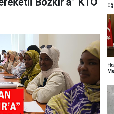
ereketli Bozkır’a” KTO
Eğ
Ha
Me