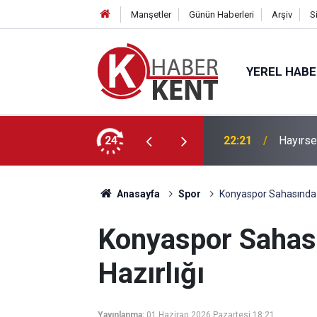
Manşetler
Günün Haberleri
Arşiv
S
YEREL HAB
’a” KTO Karatay’da!
24
22:21
Hayırse
Anasayfa
Spor
Konyaspor Sahasında 
Konyaspor Sahas
Hazırlığı
Yayınlanma:
01 Haziran 2026 Pazartesi 18:21