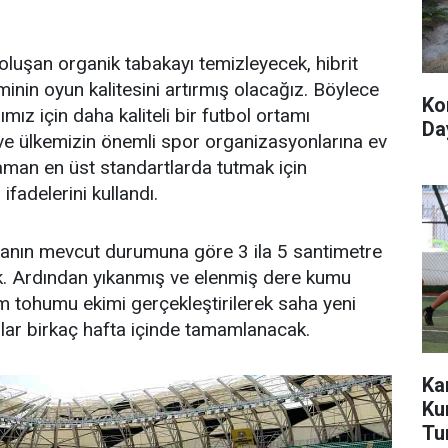
oluşan organik tabakayı temizleyecek, hibrit
minin oyun kalitesini artırmış olacağız. Böylece
Ko
ız için daha kaliteli bir futbol ortamı
Day
 ve ülkemizin önemli spor organizasyonlarına ev
man en üst standartlarda tutmak için
ifadelerini kullandı.
anın mevcut durumuna göre 3 ila 5 santimetre
ek. Ardından yıkanmış ve elenmiş dere kumu
m tohumu ekimi gerçekleştirilerek saha yeni
alar birkaç hafta içinde tamamlanacak.
Ka
Ku
Tu