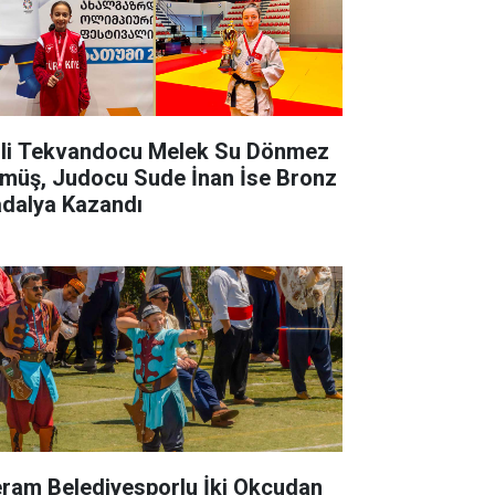
lli Tekvandocu Melek Su Dönmez
müş, Judocu Sude İnan İse Bronz
dalya Kazandı
ram Belediyesporlu İki Okçudan