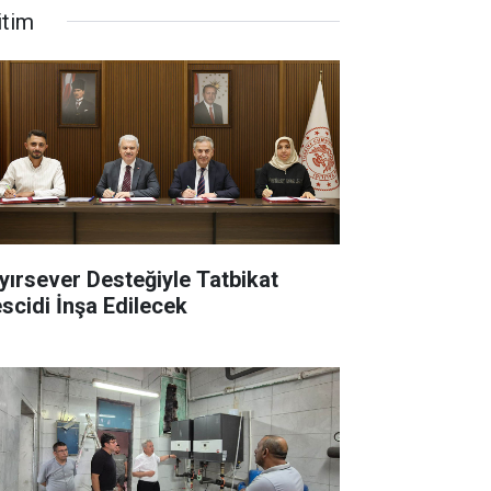
itim
yırsever Desteğiyle Tatbikat
scidi İnşa Edilecek