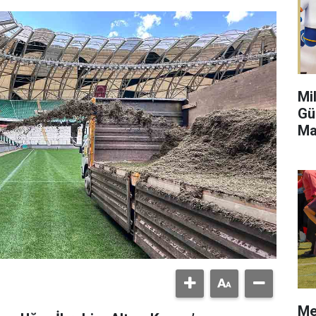
Mi
Gü
Ma
Me