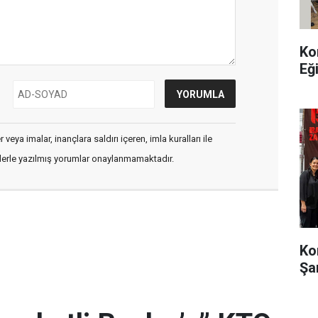
Ko
Eğ
veya imalar, inançlara saldırı içeren, imla kuralları ile
flerle yazılmış yorumlar onaylanmamaktadır.
Ko
Şa