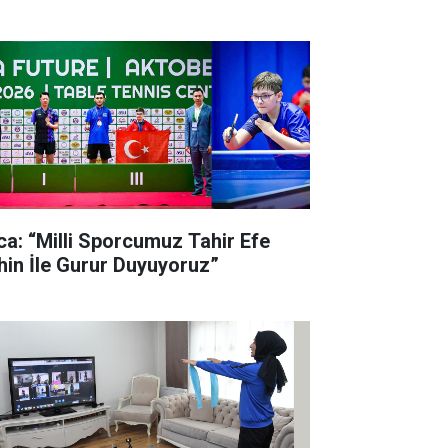
lca: “Milli Sporcumuz Tahir Efe
hin İle Gurur Duyuyoruz”