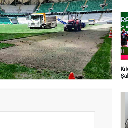
Kı
Şa