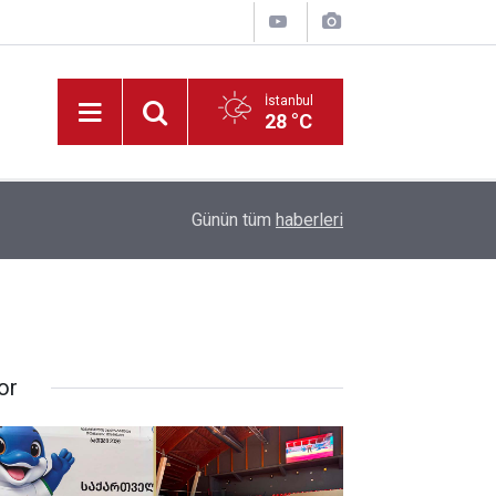
İstanbul
28 °C
22:09
Müdür Yiğit’ten, Tadilatı Devam Eden Okullara İ
Günün tüm
haberleri
or