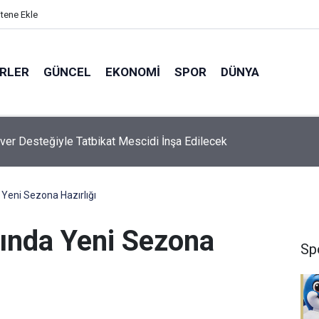
itene Ekle
ERLER
GÜNCEL
EKONOMI
SPOR
DÜNYA
ver Desteğiyle Tatbikat Mescidi İnşa Edilecek
Yeni Sezona Hazırlığı
ında Yeni Sezona
Sp