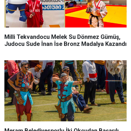
Milli Tekvandocu Melek Su Dönmez Gümüş,
Judocu Sude İnan İse Bronz Madalya Kazandı
Meram Belediyesporlu İki Okçudan Başarılı