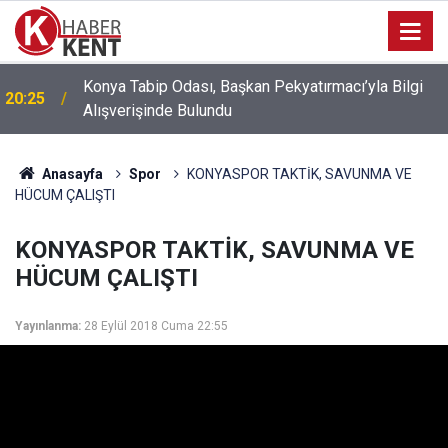
Konya’da Fuhuş Operasyonu: 6 Mağdur Kadın
18:14
Kurtarıldı, 3 Kişi Gözaltına Alındı
Anasayfa
Spor
KONYASPOR TAKTİK, SAVUNMA VE
HÜCUM ÇALIŞTI
KONYASPOR TAKTİK, SAVUNMA VE
HÜCUM ÇALIŞTI
Yayınlanma:
28 Eylül 2018 Cuma 22:55