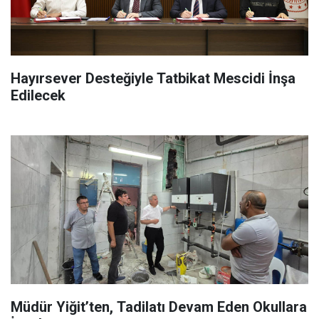
Hayırsever Desteğiyle Tatbikat Mescidi İnşa
Edilecek
Müdür Yiğit’ten, Tadilatı Devam Eden Okullara