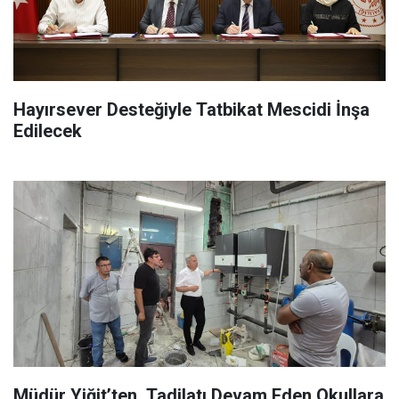
Hayırsever Desteğiyle Tatbikat Mescidi İnşa
Edilecek
Müdür Yiğit’ten, Tadilatı Devam Eden Okullara