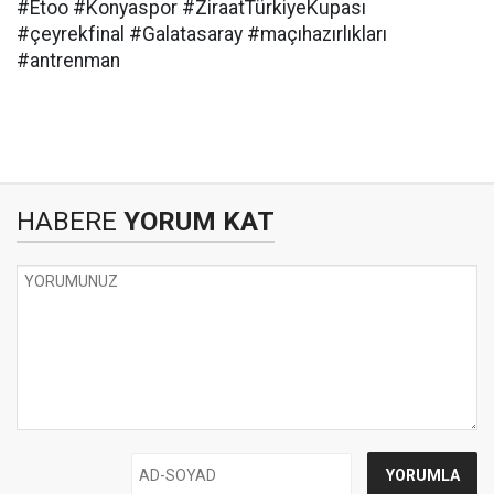
#Etoo #Konyaspor #ZiraatTürkiyeKupası
#çeyrekfinal #Galatasaray #maçıhazırlıkları
#antrenman
HABERE
YORUM KAT