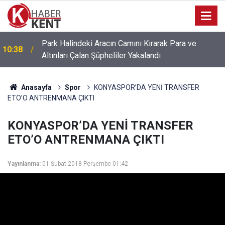
Konya Büyükşehir Etkinliklerle Eğitimle Eğlenceyi
20:45
Bir Araya Getiriyor
Anasayfa
Spor
KONYASPOR’DA YENİ TRANSFER
ETO’O ANTRENMANA ÇIKTI
KONYASPOR’DA YENİ TRANSFER
ETO’O ANTRENMANA ÇIKTI
Yayınlanma:
01 Şubat 2018 Perşembe 01:42