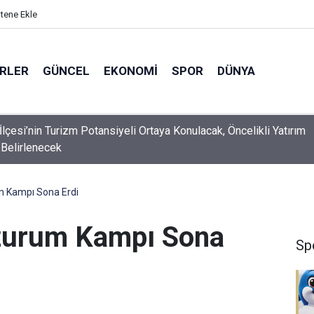
itene Ekle
ERLER
GÜNCEL
EKONOMI
SPOR
DÜNYA
Özgökçen, Genç Esnafın Beklentilerini Dinledi
m Kampı Sona Erdi
zurum Kampı Sona
Sp