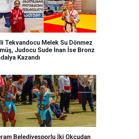
lli Tekvandocu Melek Su Dönmez
müş, Judocu Sude İnan İse Bronz
dalya Kazandı
ram Belediyesporlu İki Okçudan