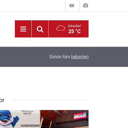
İstanbul
25 °C
11:44
Konya’da Basın Mensuplarına Yönelik İHA-1 Eği
Günün tüm
haberleri
or