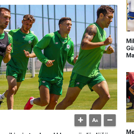
Mi
Gü
Ma
Me