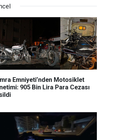
ncel
mra Emniyeti’nden Motosiklet
netimi: 905 Bin Lira Para Cezası
sildi