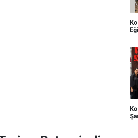
Ko
Eğ
Ko
Şa