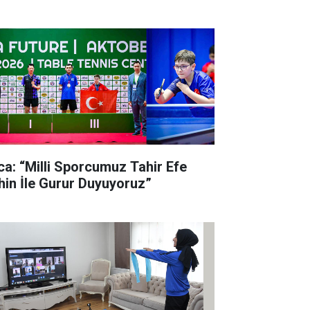
lca: “Milli Sporcumuz Tahir Efe
hin İle Gurur Duyuyoruz”