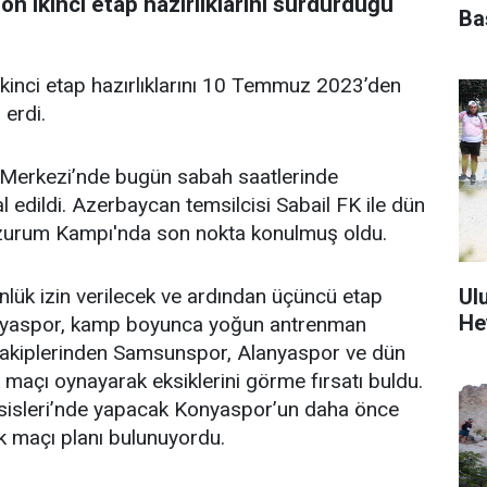
n ikinci etap hazırlıklarını sürdürdüğü
Ba
kinci etap hazırlıklarını 10 Temmuz 2023’den
erdi.
 Merkezi’nde bugün sabah saatlerinde
 edildi. Azerbaycan temsilcisi Sabail FK ile dün
rzurum Kampı'nda son nokta konulmuş oldu.
Ul
nlük izin verilecek ve ardından üçüncü etap
He
onyaspor, kamp boyunca yoğun antrenman
 rakiplerinden Samsunspor, Alanyaspor ve dün
k maçı oynayarak eksiklerini görme fırsatı buldu.
esisleri’nde yapacak Konyaspor’un daha önce
k maçı planı bulunuyordu.