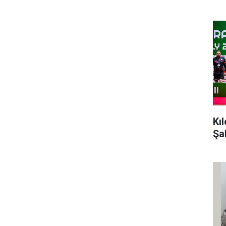
Kı
Şa