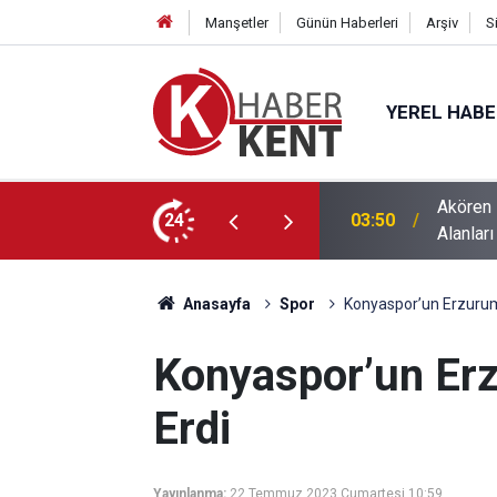
Manşetler
Günün Haberleri
Arşiv
S
YEREL HAB
yeli Ortaya Konulacak, Öncelikli Yatırım
24
21:20
Başkan 
Anasayfa
Spor
Konyaspor’un Erzuru
Konyaspor’un Er
Erdi
Yayınlanma:
22 Temmuz 2023 Cumartesi 10:59