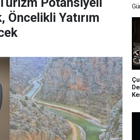
 Turizm Potansiyeli
Gü
 Öncelikli Yatırım
ecek
Çu
De
Ke