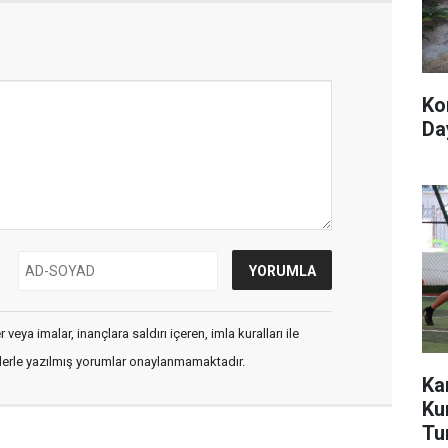
Ko
Day
veya imalar, inançlara saldırı içeren, imla kuralları ile
flerle yazılmış yorumlar onaylanmamaktadır.
Ka
Ku
Tu