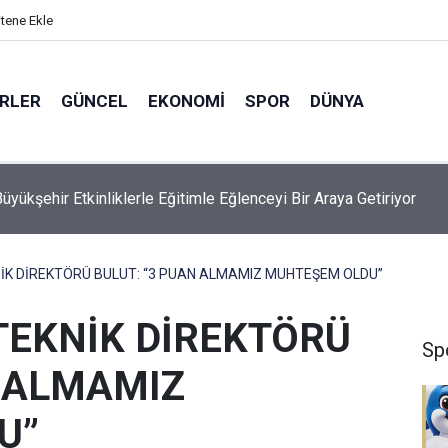
itene Ekle
ERLER
GÜNCEL
EKONOMI
SPOR
DÜNYA
Öztürk: “Konya Sanayisi Bugün Yüksek Rekabet Gücüne Sahip”
K DİREKTÖRÜ BULUT: “3 PUAN ALMAMIZ MUHTEŞEM OLDU”
EKNİK DİREKTÖRÜ
Sp
N ALMAMIZ
U”