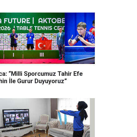
lca: “Milli Sporcumuz Tahir Efe
hin İle Gurur Duyuyoruz”