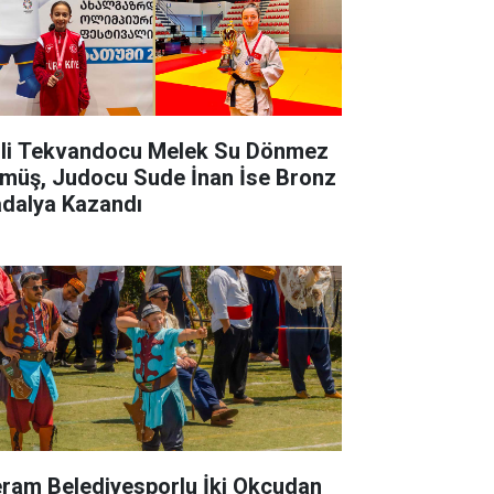
lli Tekvandocu Melek Su Dönmez
müş, Judocu Sude İnan İse Bronz
dalya Kazandı
ram Belediyesporlu İki Okçudan