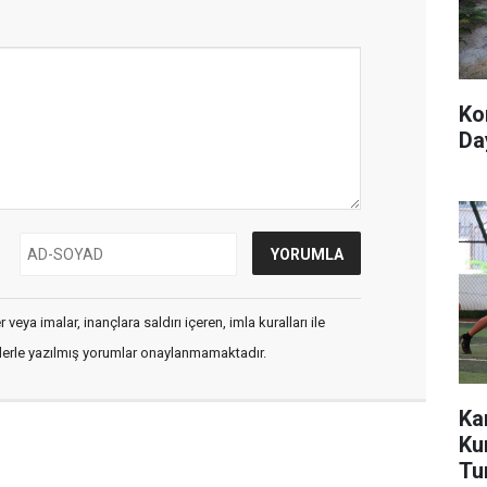
Ko
Day
veya imalar, inançlara saldırı içeren, imla kuralları ile
flerle yazılmış yorumlar onaylanmamaktadır.
Ka
Ku
Tu