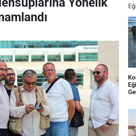
ensuplarına Yönelik
Eğ
amamlandı
Ko
Eğ
Ge