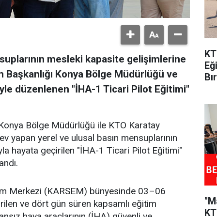
KT
uplarının mesleki kapasite gelişimlerine
Eğ
im Başkanlığı Konya Bölge Müdürlüğü ve
Bı
yle düzenlenen "İHA-1 Ticari Pilot Eğitimi"
ı Konya Bölge Müdürlüğü ile KTO Karatay
rev yapan yerel ve ulusal basın mensuplarının
la hayata geçirilen "İHA-1 Ticari Pilot Eğitimi"
andı.
ğitim Merkezi (KARSEM) bünyesinde 03–06
"M
irilen ve dört gün süren kapsamlı eğitim
KT
nsız hava araçlarının (İHA) güvenli ve