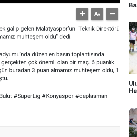
Ba
k galip gelen Malatyaspor’un Teknik Direktörü
lmamız muhteşem oldu" dedi.
adyumu’nda düzenlen basın toplantısında
 gerçekten çok önemli olan bir maç. 6 puanlık
Bugün buradan 3 puan almamız muhteşem oldu, 1
ştu.
Ul
He
lBulut #SüperLig #Konyaspor #deplasman