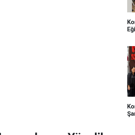
Ko
Eğ
Ko
Şa