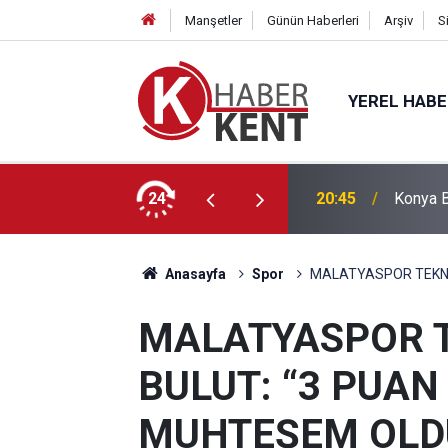
Manşetler
Günün Haberleri
Arşiv
S
YEREL HAB
ğitimle Eğlenceyi Bir Araya Getiriyor
24
20:27
Başkan 
Anasayfa
Spor
MALATYASPOR TEKNİ
MALATYASPOR T
BULUT: “3 PUA
MUHTEŞEM OLD