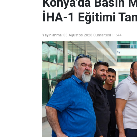
Konya’da Basın M
İHA-1 Eğitimi T
Yayınlanma:
08 Ağustos 2026 Cumartesi 11:44