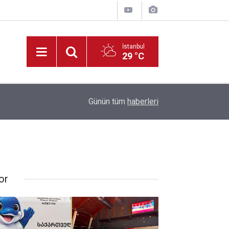
İstanbul
29 °C
19:33
HAYAT 112 Acil Kamu Spotu Yayında!
Günün tüm
haberleri
or