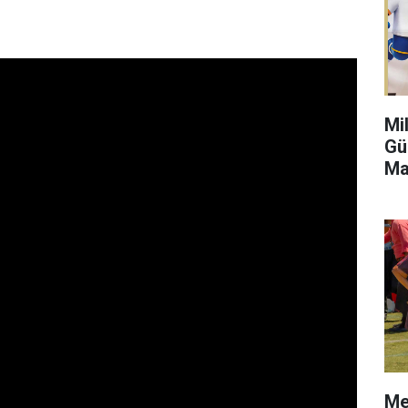
Mi
Gü
Ma
Me