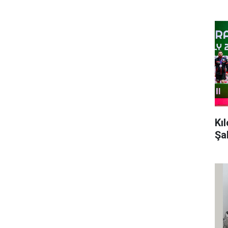
Kı
Şa