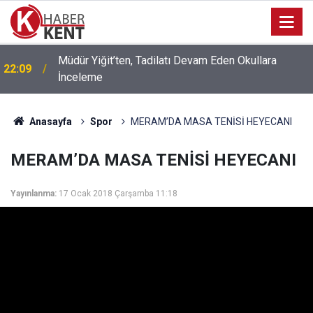
Konya Tabip Odası, Başkan Pekyatırmacı’yla Bilgi
20:25
Alışverişinde Bulundu
Anasayfa
Spor
MERAM’DA MASA TENİSİ HEYECANI
MERAM’DA MASA TENİSİ HEYECANI
Yayınlanma:
17 Ocak 2018 Çarşamba 11:18