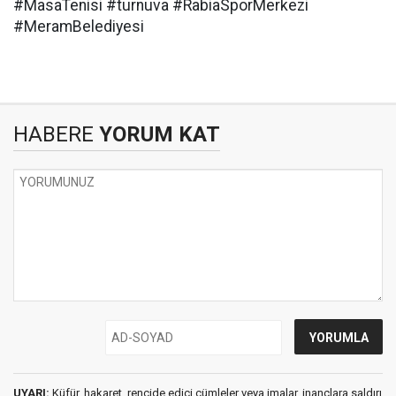
#MasaTenisi #turnuva #RabiaSporMerkezi
#MeramBelediyesi
HABERE
YORUM KAT
UYARI:
Küfür, hakaret, rencide edici cümleler veya imalar, inançlara saldırı