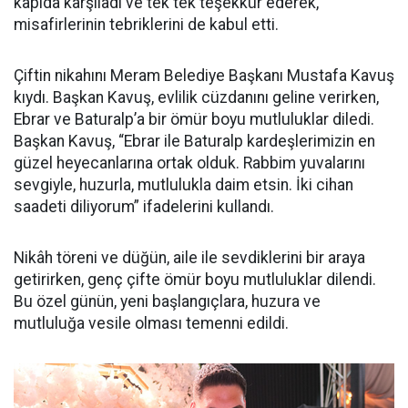
kapıda karşıladı ve tek tek teşekkür ederek,
misafirlerinin tebriklerini de kabul etti.
Çiftin nikahını Meram Belediye Başkanı Mustafa Kavuş
kıydı. Başkan Kavuş, evlilik cüzdanını geline verirken,
Ebrar ve Baturalp’a bir ömür boyu mutluluklar diledi.
Başkan Kavuş, “Ebrar ile Baturalp kardeşlerimizin en
güzel heyecanlarına ortak olduk. Rabbim yuvalarını
sevgiyle, huzurla, mutlulukla daim etsin. İki cihan
saadeti diliyorum” ifadelerini kullandı.
Nikâh töreni ve düğün, aile ile sevdiklerini bir araya
getirirken, genç çifte ömür boyu mutluluklar dilendi.
Bu özel günün, yeni başlangıçlara, huzura ve
mutluluğa vesile olması temenni edildi.