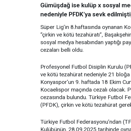
Gümüşdağ ise kulüp x sosyal me
nedeniyle PFDK’ya sevk edilmişti, 
Süper Lig’in 8.haftasında oynanan K
“çirkin ve kötü tezahüratı”, Başakşe
sosyal medya hesabından yaptığı payl
cezaları belli oldu.
Profesyonel Futbol Disiplin Kurulu (
ve kötü tezahürat nedeniyle 21 bloğa c
Konyaspor’un 9. haftada 18 Ekim Cu
Kocaelispor maçında cezalı olacak. 
cezasında bulundu. Türkiye Futbol Fe
(PFDK), çirkin ve kötü tezahürat gere
Türkiye Futbol Federasyonu’ndan (T
Kulübünün, 28.09.2025 tarihinde o