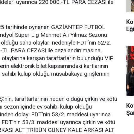
ddeleri uyarınca 220.000.-TL PARA CEZASI ile
Ko
025 tarihinde oynanan GAZİANTEP FUTBOL
Eğ
dyol Süper Lig Mehmet Ali Yılmaz Sezonu
 olduğu saha olayları nedeniyle FDT’nin 52/2.
.-TL PARA CEZASI ile cezalandırılmasına,
olaylarına karışan taraftarların bulunduğu VIP
rin elektronik bilet kapsamındaki kartlarının
v sahibi kulüp olduğu müsabakaya girişlerinin
n, taraftarlarının neden olduğu çirkin ve kötü
Ko
ı sezon içinde ev sahibi kulüp olduğu
Şa
inden dolayı FDT’nin 53/2. maddesi uyarınca
 FDT’nin 53/3. maddesi uyarınca çirkin ve kötü
ARKASI ALT TRİBÜN GÜNEY KALE ARKASI ALT