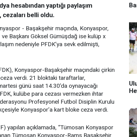
Ba
dya hesabından yaptığı paylaşım
cezaları belli oldu.
onyaspor - Başakşehir maçında, Konyaspor,
hir ve Başkanı Göksel Gümüşdağ ise kulüp x
aşım nedeniyle PFDK’ya sevk edilmişti,
PFDK), Konyaspor-Başakşehir maçındaki çirkin
eza verdi. 21 bloktaki taraftarlar,
Ul
martesi günü saat 14.30’da oynayacağı
He
PFDK, kulübe para cezası vermezken ihtar
derasyonu Profesyonel Futbol Disiplin Kurulu
kçesiyle Konyaspor’a kart bloke ceza verdi.
FF) yapılan açıklamada, “Tümosan Konyaspor
ynanan Tümosan Konyaspor-Rams Başakşehir