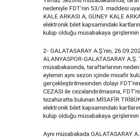
Yılmaz Sezonu müsabakasında, tarafta
nedeniyle FDT’nin 53/3. maddesi uyar
KALE ARKASI A, GÜNEY KALE ARKASI E
elektronik bilet kapsamındaki kartların
kulüp olduğu müsabakaya girişlerinin
2- GALATASARAY A.Ş.’nin, 26.09.2
ALANYASPOR-GALATASARAY A.Ş. Tre
müsabakasında, taraftarlarının neden 
eylemin aynı sezon içinde misafir ku
gerçekleştirilmesinden dolayı FDT’n
CEZASI ile cezalandırılmasına, FDT’ni
tezahüratta bulunan MİSAFİR TRİBÜN A
elektronik bilet kapsamındaki kartların
kulüp olduğu müsabakaya girişlerinin
Aynı müsabakada GALATASARAY A.Ş.’ni