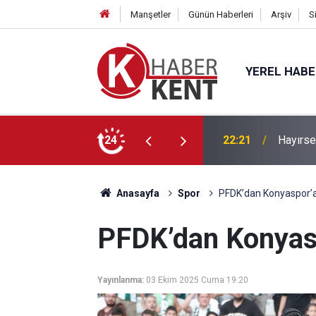
Manşetler
Günün Haberleri
Arşiv
S
YEREL HAB
Mescidi İnşa Edilecek
24
22:09
Müdür Y
Anasayfa
Spor
PFDK’dan Konyaspor’a 
PFDK’dan Konyasp
Yayınlanma:
03 Ekim 2025 Cuma 19:20