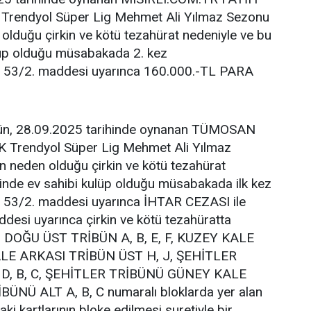
ndyol Süper Lig Mehmet Ali Yılmaz Sezonu
olduğu çirkin ve kötü tezahürat nedeniyle ve bu
lüp olduğu müsabakada 2. kez
in 53/2. maddesi uyarınca 160.000.-TL PARA
n, 28.09.2025 tarihinde oynanan TÜMOSAN
Trendyol Süper Lig Mehmet Ali Yılmaz
n neden olduğu çirkin ve kötü tezahürat
çinde ev sahibi kulüp olduğu müsabakada ilk kez
in 53/2. maddesi uyarınca İHTAR CEZASI ile
desi uyarınca çirkin ve kötü tezahüratta
F, DOĞU ÜST TRİBÜN A, B, E, F, KUZEY KALE
ALE ARKASI TRİBÜN ÜST H, J, ŞEHİTLER
D, B, C, ŞEHİTLER TRİBÜNÜ GÜNEY KALE
ÜNÜ ALT A, B, C numaralı bloklarda yer alan
aki kartlarının bloke edilmesi suretiyle bir