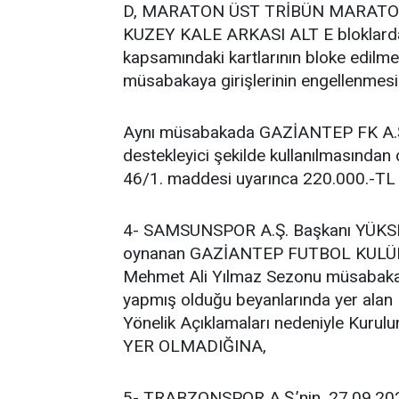
D, MARATON ÜST TRİBÜN MARATON
KUZEY KALE ARKASI ALT E bloklarda ye
kapsamındaki kartlarının bloke edilmes
müsabakaya girişlerinin engellenmesi
Aynı müsabakada GAZİANTEP FK A.Ş.’n
destekleyici şekilde kullanılmasından d
46/1. maddesi uyarınca 220.000.-TL 
4- SAMSUNSPOR A.Ş. Başkanı YÜKSEL
oynanan GAZİANTEP FUTBOL KULÜBÜ
Mehmet Ali Yılmaz Sezonu müsabakas
yapmış olduğu beyanlarında yer alan 
Yönelik Açıklamaları nedeniyle Kuru
YER OLMADIĞINA,
5- TRABZONSPOR A.Ş.’nin, 27.09.20