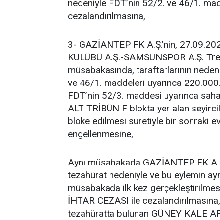
nedeniyle FDT’nin 52/2. ve 46/1. ma
cezalandırılmasına,
3- GAZİANTEP FK A.Ş.’nin, 27.09.2
KULÜBÜ A.Ş.-SAMSUNSPOR A.Ş. Tren
müsabakasında, taraftarlarının neden
ve 46/1. maddeleri uyarınca 220.000
FDT’nin 52/3. maddesi uyarınca saha 
ALT TRİBÜN F blokta yer alan seyircile
bloke edilmesi suretiyle bir sonraki e
engellenmesine,
Aynı müsabakada GAZİANTEP FK A.Ş.’ni
tezahürat nedeniyle ve bu eylemin ayn
müsabakada ilk kez gerçekleştirilmes
İHTAR CEZASI ile cezalandırılmasına,
tezahüratta bulunan GÜNEY KALE 