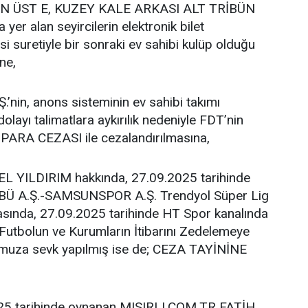
 ÜST E, KUZEY KALE ARKASI ALT TRİBÜN
r alan seyircilerin elektronik bilet
i suretiyle bir sonraki ev sahibi kulüp olduğu
ne,
in, anons sisteminin ev sahibi takımı
olayı talimatlara aykırılık nedeniyle FDT’nin
PARA CEZASI ile cezalandırılmasına,
 YILDIRIM hakkında, 27.09.2025 tarihinde
 A.Ş.-SAMSUNSPOR A.Ş. Trendyol Süper Lig
ında, 27.09.2025 tarihinde HT Spor kanalında
Futbolun ve Kurumların İtibarını Zedelemeye
lumuza sevk yapılmış ise de; CEZA TAYİNİNE
25 tarihinde oynanan MISIRLI.COM.TR FATİH