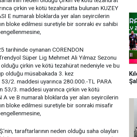
rlarının neden olduğu çirkin ve kötü tezahürat
ınca çirkin ve kötü tezahüratta bulunan KUZEY
 numaralı bloklarda yer alan seyircilerin
ın bloke edilmesi suretiyle bir sonraki ev sahibi
 engellenmesine,
025 tarihinde oynanan CORENDON
ndyol Süper Lig Mehmet Ali Yılmaz Sezonu
olduğu çirkin ve kötü tezahürat nedeniyle ve bu
Kı
lüp olduğu müsabakada 3. kez
Şa
in 53/2. maddesi uyarınca 280.000.-TL PARA
n 53/3. maddesi uyarınca çirkin ve kötü
 ve B numaralı bloklarda yer alan seyircilerin
ın bloke edilmesi suretiyle bir sonraki misafir
 engellenmesine,
n, taraftarlarının neden olduğu saha olayları