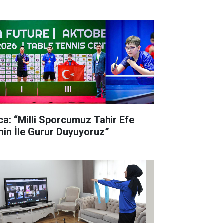
lca: “Milli Sporcumuz Tahir Efe
hin İle Gurur Duyuyoruz”