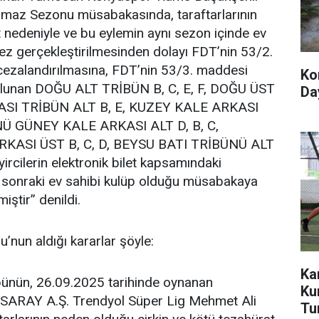
lmaz Sezonu müsabakasında, taraftarlarının
 nedeniyle ve bu eylemin aynı sezon içinde ev
ez gerçekleştirilmesinden dolayı FDT’nin 53/2.
ezalandırılmasına, FDT’nin 53/3. maddesi
Ko
 bulunan DOĞU ALT TRİBÜN B, C, E, F, DOĞU ÜST
Day
KASI TRİBÜN ALT B, E, KUZEY KALE ARKASI
Ü GÜNEY KALE ARKASI ALT D, B, C,
ASI ÜST B, C, D, BEYSU BATI TRİBÜNÜ ALT
yircilerin elektronik bilet kapsamındaki
bir sonraki ev sahibi kulüp olduğu müsabakaya
iştir” denildi.
’nun aldığı kararlar şöyle:
Ka
n, 26.09.2025 tarihinde oynanan
Ku
Y A.Ş. Trendyol Süper Lig Mehmet Ali
Tu