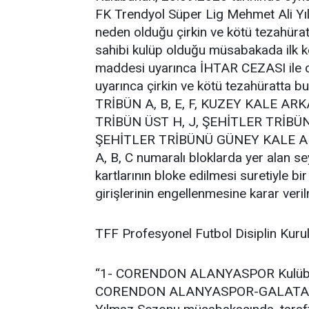
FK Trendyol Süper Lig Mehmet Ali Yı
neden olduğu çirkin ve kötü tezahürat
sahibi kulüp olduğu müsabakada ilk k
maddesi uyarınca İHTAR CEZASI ile c
uyarınca çirkin ve kötü tezahüratta
TRİBÜN A, B, E, F, KUZEY KALE AR
TRİBÜN ÜST H, J, ŞEHİTLER TRİBÜN
ŞEHİTLER TRİBÜNÜ GÜNEY KALE ARK
A, B, C numaralı bloklarda yer alan se
kartlarının bloke edilmesi suretiyle 
girişlerinin engellenmesine karar verilm
TFF Profesyonel Futbol Disiplin Kurulu
“1- CORENDON ALANYASPOR Kulübünü
CORENDON ALANYASPOR-GALATASARA