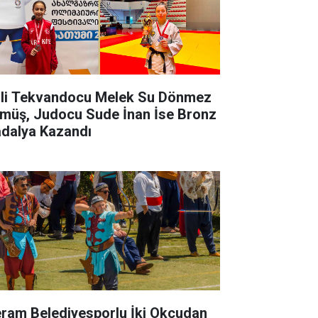
lli Tekvandocu Melek Su Dönmez
müş, Judocu Sude İnan İse Bronz
dalya Kazandı
ram Belediyesporlu İki Okçudan