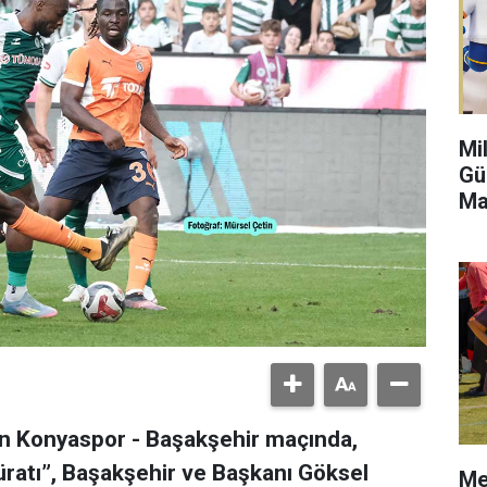
Mi
Gü
Ma
an Konyaspor - Başakşehir maçında,
üratı”, Başakşehir ve Başkanı Göksel
Me