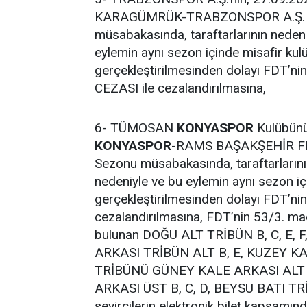
KARAGÜMRÜK-TRABZONSPOR A.Ş. Tre
müsabakasında, taraftarlarının neden 
eylemin aynı sezon içinde misafir ku
gerçekleştirilmesinden dolayı FDT’n
CEZASI ile cezalandırılmasına,
6- TÜMOSAN
KONYASPOR
Kulübünü
KONYASPOR
-RAMS BAŞAKŞEHİR FK 
Sezonu müsabakasında, taraftarlarını
nedeniyle ve bu eylemin aynı sezon i
gerçekleştirilmesinden dolayı FDT’n
cezalandırılmasına, FDT’nin 53/3. mad
bulunan DOĞU ALT TRİBÜN B, C, E, 
ARKASI TRİBÜN ALT B, E, KUZEY K
TRİBÜNÜ GÜNEY KALE ARKASI ALT 
ARKASI ÜST B, C, D, BEYSU BATI TRİB
seyircilerin elektronik bilet kapsamınd