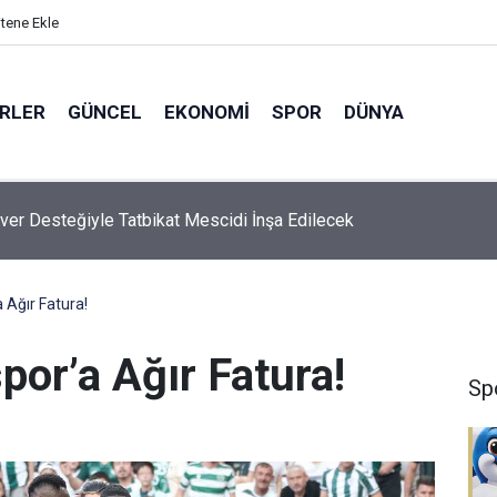
itene Ekle
ERLER
GÜNCEL
EKONOMI
SPOR
DÜNYA
iğit’ten, Tadilatı Devam Eden Okullara İnceleme
Ağır Fatura!
or’a Ağır Fatura!
Sp