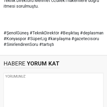
Teknik Direktörü Mehmet Özdilek’i hakemlere doğru
itmesi sorulmuştu.
#ŞenolGüneş #TeknikDirektör #Beşiktaş #deplasman
#Konyaspor #SüperLig #karşılaşma #gazetecisoru
#SinirlendirenSoru #tartıştı
HABERE
YORUM KAT