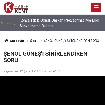
Konya’da Fuhuş Operasyonu: 6 Mağdur Kadın
18:14
Kurtarıldı, 3 Kişi Gözaltına Alındı
Anasayfa
Spor
ŞENOL GÜNEŞ'İ SİNİRLENDİREN SORU
ŞENOL GÜNEŞ'İ SİNİRLENDİREN
SORU
Yayınlanma:
17 Şubat 2018 Cumartesi 00:11