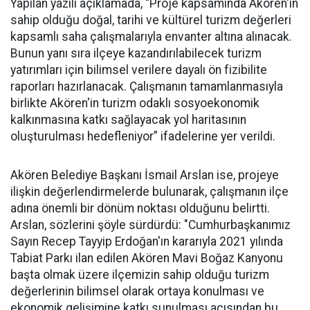
Yapılan yazılı açıklamada, “Proje kapsamında Akören'in
sahip olduğu doğal, tarihi ve kültürel turizm değerleri
kapsamlı saha çalışmalarıyla envanter altına alınacak.
Bunun yanı sıra ilçeye kazandırılabilecek turizm
yatırımları için bilimsel verilere dayalı ön fizibilite
raporları hazırlanacak. Çalışmanın tamamlanmasıyla
birlikte Akören'in turizm odaklı sosyoekonomik
kalkınmasına katkı sağlayacak yol haritasının
oluşturulması hedefleniyor” ifadelerine yer verildi.
Akören Belediye Başkanı İsmail Arslan ise, projeye
ilişkin değerlendirmelerde bulunarak, çalışmanın ilçe
adına önemli bir dönüm noktası olduğunu belirtti.
Arslan, sözlerini şöyle sürdürdü: "Cumhurbaşkanımız
Sayın Recep Tayyip Erdoğan'ın kararıyla 2021 yılında
Tabiat Parkı ilan edilen Akören Mavi Boğaz Kanyonu
başta olmak üzere ilçemizin sahip olduğu turizm
değerlerinin bilimsel olarak ortaya konulması ve
ekonomik gelişimine katkı sunulması açısından bu