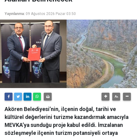
Yayınlanma:
09 Ağustos 2026 Pazar 03:50
Akören Belediyesi’nin, ilçenin doğal, tarihi ve
kültürel değerlerini turizme kazandırmak amacıyla
MEVKA’ya sunduğu proje kabul edildi. İmzalanan
sözleşmeyle ilçenin turizm potansiyeli ortaya