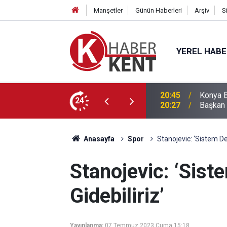
Manşetler
Günün Haberleri
Arşiv
S
YEREL HAB
ğitimle Eğlenceyi Bir Araya Getiriyor
24
20:27
Başkan 
Anasayfa
Spor
Stanojevic: ‘Sistem Değ
Stanojevic: ‘Sist
Gidebiliriz’
Yayınlanma:
07 Temmuz 2023 Cuma 15:18