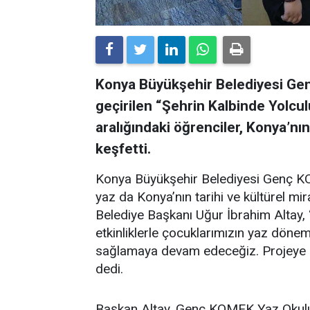
Konya Büyükşehir Belediyesi G
geçirilen “Şehrin Kalbinde Yolculu
aralığındaki öğrenciler, Konya’nın
keşfetti.
Konya Büyükşehir Belediyesi Genç KO
yaz da Konya’nın tarihi ve kültürel mi
Belediye Başkanı Uğur İbrahim Altay, “
etkinliklerle çocuklarımızın yaz dönem
sağlamaya devam edeceğiz. Projeye k
dedi.
Başkan Altay, Genç KOMEK Yaz Okulu 