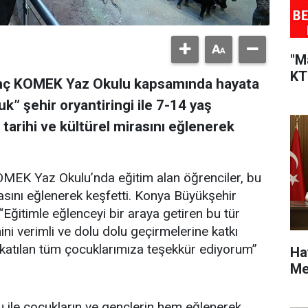
"M
KT
enç KOMEK Yaz Okulu kapsamında hayata
k” şehir oryantiringi ile 7-14 yaş
 tarihi ve kültürel mirasını eğlenerek
MEK Yaz Okulu’nda eğitim alan öğrenciler, bu
rasını eğlenerek keşfetti. Konya Büyükşehir
Eğitimle eğlenceyi bir araya getiren bu tür
ini verimli ve dolu dolu geçirmelerine katkı
atılan tüm çocuklarımıza teşekkür ediyorum”
Ha
Me
ile çocukların ve gençlerin hem eğlenerek