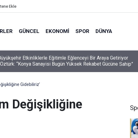
itene Ekle
ERLER
GÜNCEL
EKONOMI
SPOR
DÜNYA
Öztürk: “Konya Sanayisi Bugün Yüksek Rekabet Gücüne Sahip”
işikliğine Gidebiliriz’
em Değişikliğine
Sp