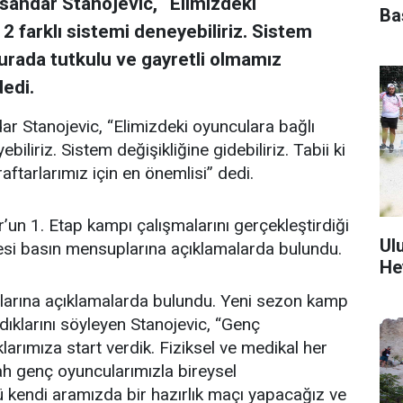
sandar Stanojevic, “Elimizdeki
Ba
2 farklı sistemi deneyebiliriz. Sistem
i burada tutkulu ve gayretli olmamız
dedi.
r Stanojevic, “Elimizdeki oyunculara bağlı
iliriz. Sistem değişikliğine gidebiliriz. Tabii ki
aftarlarımız için en önemlisi” dedi.
’un 1. Etap kampı çalışmalarını gerçekleştirdiği
Ul
esi basın mensuplarına açıklamalarda bulundu.
He
larına açıklamalarda bulundu. Yeni sezon kamp
dıklarını söyleyen Stanojevic, “Genç
arımıza start verdik. Fiziksel ve medikal her
ah genç oyuncularımızla bireysel
 kendi aramızda bir hazırlık maçı yapacağız ve