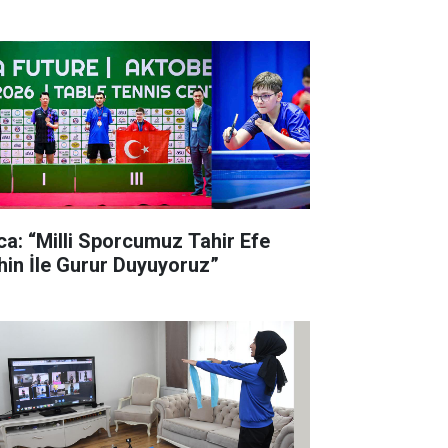
lca: “Milli Sporcumuz Tahir Efe
hin İle Gurur Duyuyoruz”