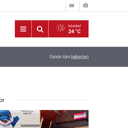
İstanbul
24 °C
19:33
HAYAT 112 Acil Kamu Spotu Yayında!
Günün tüm
haberleri
or