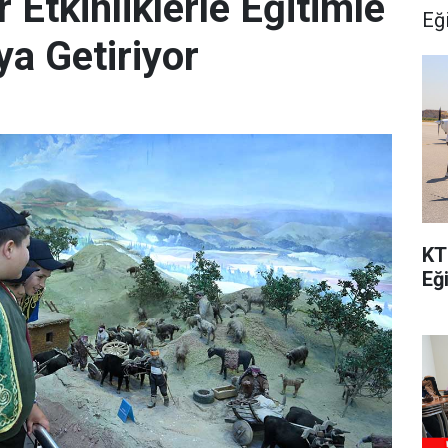
Etkinliklerle Eğitimle
Eğ
ya Getiriyor
KT
Eğ