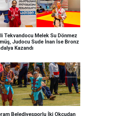
lli Tekvandocu Melek Su Dönmez
müş, Judocu Sude İnan İse Bronz
dalya Kazandı
ram Belediyesporlu İki Okçudan