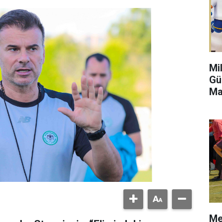
Mi
Gü
Ma
Me