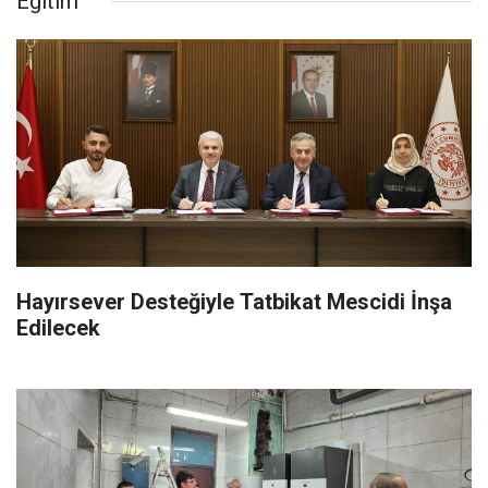
Eğitim
Hayırsever Desteğiyle Tatbikat Mescidi İnşa
Edilecek