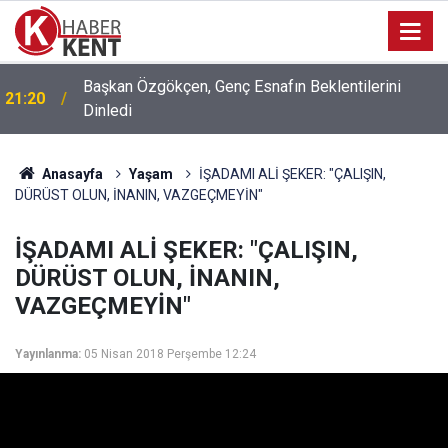
Konya’da Basın Mensuplarına Yönelik İHA-1 Eğitimi
11:44
Tamamlandı
Anasayfa
Yaşam
İŞADAMI ALİ ŞEKER: "ÇALIŞIN,
DÜRÜST OLUN, İNANIN, VAZGEÇMEYİN"
İŞADAMI ALİ ŞEKER: "ÇALIŞIN,
DÜRÜST OLUN, İNANIN,
VAZGEÇMEYİN"
Yayınlanma:
05 Nisan 2018 Perşembe 12:24