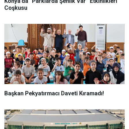
Konya’da “Parklarda Şenlik Var” Etkinlikleri
Coşkusu
Başkan Pekyatırmacı Daveti Kıramadı!