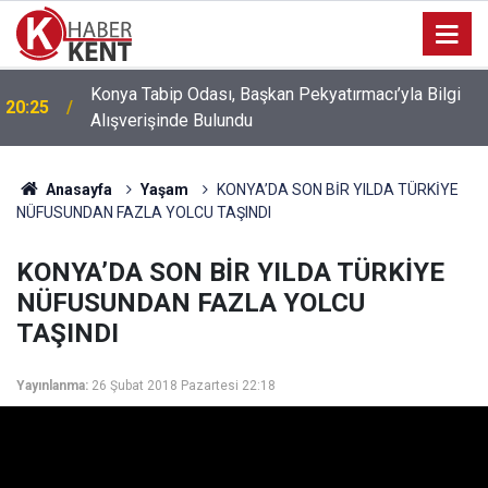
Konya’da Fuhuş Operasyonu: 6 Mağdur Kadın
18:14
Kurtarıldı, 3 Kişi Gözaltına Alındı
Anasayfa
Yaşam
KONYA’DA SON BİR YILDA TÜRKİYE
NÜFUSUNDAN FAZLA YOLCU TAŞINDI
KONYA’DA SON BİR YILDA TÜRKİYE
NÜFUSUNDAN FAZLA YOLCU
TAŞINDI
Yayınlanma:
26 Şubat 2018 Pazartesi 22:18