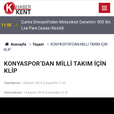
Park Halindeki Aracın Camını Kırarak Para ve
10:38
Altınları Çalan Şüpheliler Yakalandı
Anasayfa
Yaşam
KONYASPOR’DAN MİLLİ TAKIM İÇİN
KLİP
KONYASPOR’DAN MİLLİ TAKIM İÇİN
KLİP
Yayınlanma:
14 Kasım 2018 Çarşamba 12:47
Güncelleme:
14 Kasım 2018 Çarşamba 22:47