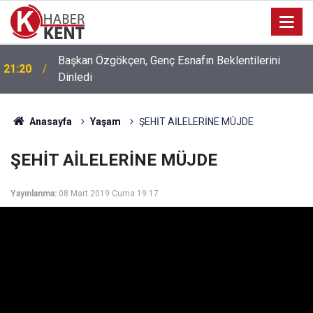
Konya’da Basın Mensuplarına Yönelik İHA-1 Eğitimi
11:44
Tamamlandı
Anasayfa
Yaşam
ŞEHİT AİLELERİNE MÜJDE
ŞEHİT AİLELERİNE MÜJDE
Yayınlanma:
08 Mart 2019 Cuma 19:17