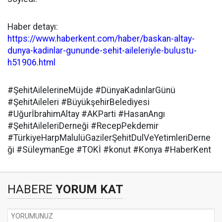
Haber detayı:
https://www.haberkent.com/haber/baskan-altay-
dunya-kadinlar-gununde-sehit-aileleriyle-bulustu-
h51906.html
#ŞehitAilelerineMüjde #DünyaKadınlarGünü
#ŞehitAileleri #BüyükşehirBelediyesi
#UğurİbrahimAltay #AKParti #HasanAngı
#ŞehitAileleriDerneği #RecepPekdemir
#TürkiyeHarpMalulüGazilerŞehitDulVeYetimleriDerne
ği #SüleymanEge #TOKİ #konut #Konya #HaberKent
HABERE
YORUM KAT