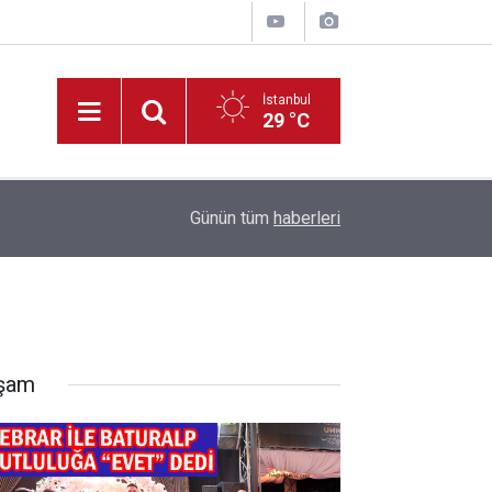
İstanbul
29 °C
06:45
"Mavi Atlas’tan Bereketli Bozkır’a” KTO Karatay’
Günün tüm
haberleri
şam