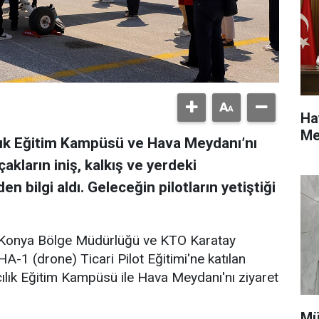
Ha
Me
lık Eğitim Kampüsü ve Hava Meydanı’nı
akların iniş, kalkış ve yerdeki
n bilgi aldı. Geleceğin pilotların yetiştiği
ı Konya Bölge Müdürlüğü ve KTO Karatay
HA-1 (drone) Ticari Pilot Eğitimi'ne katılan
ılık Eğitim Kampüsü ile Hava Meydanı'nı ziyaret
Mü