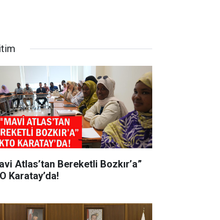
itim
avi Atlas’tan Bereketli Bozkır’a”
O Karatay’da!