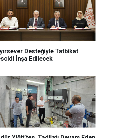
yırsever Desteğiyle Tatbikat
scidi İnşa Edilecek
dür Yiğit’ten, Tadilatı Devam Eden