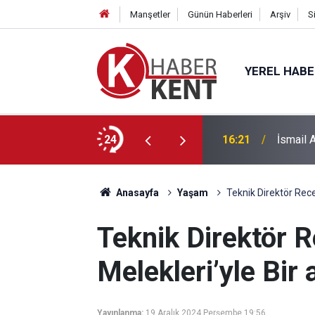
Manşetler
Günün Haberleri
Arşiv
S
YEREL HAB
lık Eğitim Kampüsü Görenleri Büyülüyor
24
16:21
İsmail 
Anasayfa
Yaşam
Teknik Direktör Rece
Teknik Direktör R
Melekleri’yle Bir 
Yayınlanma:
19 Aralık 2024 Perşembe 19:56