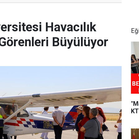
rsitesi Havacılık
Eğ
Görenleri Büyülüyor
"M
KT