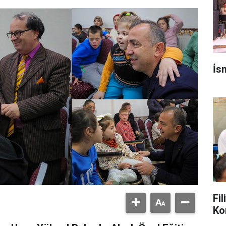
İs
Fil
Ko