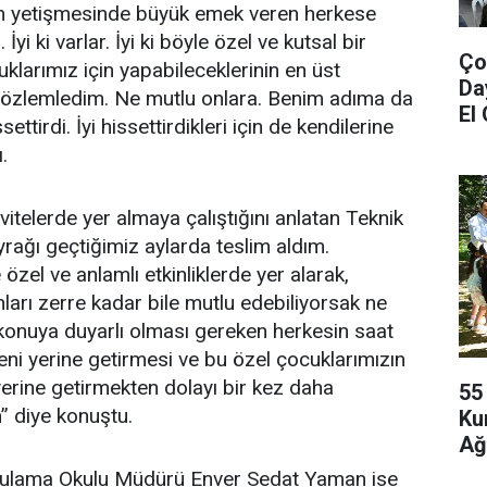
rın yetişmesinde büyük emek veren herkese
i ki varlar. İyi ki böyle özel ve kutsal bir
Ço
uklarımız için yapabileceklerinin en üst
Da
 gözlemledim. Ne mutlu onlara. Benim adıma da
El
ttirdi. İyi hissettirdikleri için de kendilerine
.
vitelerde yer almaya çalıştığını anlatan Teknik
rağı geçtiğimiz aylarda teslim aldım.
özel ve anlamlı etkinliklerde yer alarak,
ları zerre kadar bile mutlu edebiliyorsak ne
 konuya duyarlı olması gereken herkesin saat
i yerine getirmesi ve bu özel çocuklarımızın
yerine getirmekten dolayı bir kez daha
55
” diye konuştu.
Ku
Ağ
ygulama Okulu Müdürü Enver Sedat Yaman ise