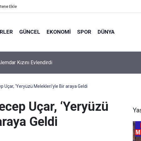
itene Ekle
ERLER
GÜNCEL
EKONOMI
SPOR
DÜNYA
Alemdar Kızını Evlendirdi
p Uçar, ‘Yeryüzü Melekleri’yle Bir araya Geldi
ecep Uçar, ‘Yeryüzü
Ya
araya Geldi