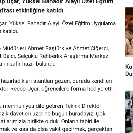
 Uçar, Yüksel Bahadır Alaylı Özel Eğitim
ası etkinliğine katıldı.
ar, Yüksel Bahadır Alaylı Özel Eğitim Uygulama
 katıldı.
e Müdürleri Ahmet Baştürk ve Ahmet Ciğerci,
 Balcı, Selçuklu Rehberlik Araştırma Merkezi
 misafir hazır bulundu.
Ko
Du
 hazırladıkları stantları gezen, burada kendileri
ktör Recep Uçar, öğrencilere forma hediye etti.
u memnuniyeti dile getiren Teknik Direktör
zik davetleri üzerine bugün buradayız. Çok
tlarımızla birlikte olduk. Onların tabiri ile
nmak ve kısa da olsa vakit geçirmek, gerçekten