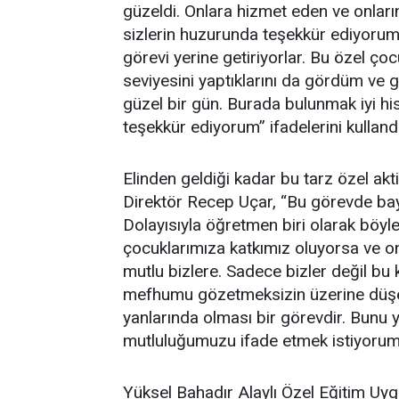
güzeldi. Onlara hizmet eden ve onla
sizlerin huzurunda teşekkür ediyorum. İy
görevi yerine getiriyorlar. Bu özel çoc
seviyesini yaptıklarını da gördüm ve
güzel bir gün. Burada bulunmak iyi hisse
teşekkür ediyorum” ifadelerini kullandı
Elinden geldiği kadar bu tarz özel akti
Direktör Recep Uçar, “Bu görevde bay
Dolayısıyla öğretmen biri olarak böyle 
çocuklarımıza katkımız oluyorsa ve on
mutlu bizlere. Sadece bizler değil bu
mefhumu gözetmeksizin üzerine düşen
yanlarında olması bir görevdir. Bunu 
mutluluğumuzu ifade etmek istiyorum
Yüksel Bahadır Alaylı Özel Eğitim U