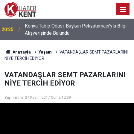
Konya’da Fuhuş Operasyonu: 6 Mağdur Kadın
18:14
Kurtarıldı, 3 Kişi Gözaltına Alındı
Anasayfa
Yaşam
VATANDAŞLAR SEMT PAZARLARINI
NİYE TERCİH EDİYOR
VATANDAŞLAR SEMT PAZARLARINI
NİYE TERCİH EDİYOR
Yayınlanma:
24 Kasım 2017 Cuma 12:39