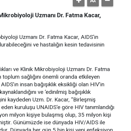
 Mikrobiyoloji Uzmanı Dr. Fatma Kacar,
robiyoloji Uzmanı Dr. Fatma Kacar, AIDS’in
abileceğini ve hastalığın kesin tedavisinin
ları ve Klinik Mikrobiyoloji Uzmanı Dr. Fatma
n toplum sağlığını önemli oranda etkileyen
 AIDS’ın insan bağışıklık eksikliği olan HIV’in
aynaklandığını ve ‘edinilmiş bağışıklık
iğini kaydeden Uzm. Dr. Kacar, “Birleşmiş
 eden kuruluşu UNAIDS‘e göre HIV tanımlandığı
yon milyon kişiye bulaşmış olup, 35 milyon kişi
tmiştir. Günümüzde ise dünyada HIV/AIDS ile
ndur. Dünyada her gün 5 bin kişi yeni enfeksiyon