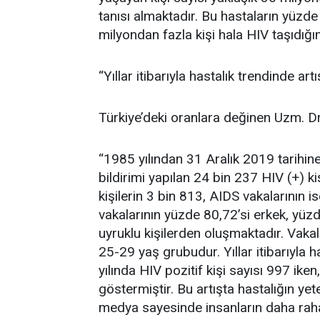
tanısı almaktadır. Bu hastaların yüzde 
milyondan fazla kişi hala HIV taşıdığ
“Yıllar itibarıyla hastalık trendinde ar
Türkiye’deki oranlara değinen Uzm. Dr.
“1985 yılından 31 Aralık 2019 tarihine
bildirimi yapılan 24 bin 237 HIV (+) k
kişilerin 3 bin 813, AIDS vakalarının is
vakalarının yüzde 80,72’si erkek, yüz
uyruklu kişilerden oluşmaktadır. Vaka
25-29 yaş grubudur. Yıllar itibarıyla 
yılında HIV pozitif kişi sayısı 997 iken
göstermiştir. Bu artışta hastalığın y
medya sayesinde insanların daha raha