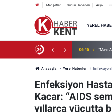
Manşetler
Günün Haberleri
Arşiv
S
YEREL HAB
24
06:45
"Mavi A
Anasayfa
Yerel Haberler
Enfeksiyon H
Enfeksiyon Hastal
Kacar: “AIDS se
yıllarca vücutta b