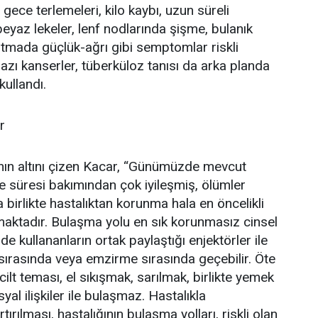
 gece terlemeleri, kilo kaybı, uzun süreli
eyaz lekeler, lenf nodlarında şişme, bulanık
utmada güçlük-ağrı gibi semptomlar riskli
bazı kanserler, tüberküloz tanısı da arka planda
kullandı.
r
ının altını çizen Kacar, “Günümüzde mevcut
ve süresi bakımından çok iyileşmiş, ölümler
birlikte hastalıktan korunma hala en öncelikli
aktadır. Bulaşma yolu en sık korunmasız cinsel
e kullananların ortak paylaştığı enjektörler ile
rasında veya emzirme sırasında geçebilir. Öte
lt teması, el sıkışmak, sarılmak, birlikte yemek
yal ilişkiler ile bulaşmaz. Hastalıkla
rılması, hastalığının bulaşma yolları, riskli olan