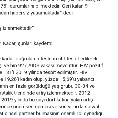
75’i durumlarını bilmektedir. Geri kalan 9
ından habersiz yaşamaktadır” dedi.
tış izlenmektedir”
 Kacar, şunları kaydetti:
 kadar doğrulama testi pozitif tespit edilerek
işi ve bin 927 AIDS vakası mevcuttur. HIV pozitif
e 131’i 2019 yılında tespit edilmiştir. HIV
de 19,28’i kadın olup, yüzde 15,69’u yabancı
ların en fazla görüldüğü yaş grubu 30-34 ve
hastalık trendinde artış izlenmektedir. 2012
, 2019 yılında bu sayı dört katına yakın artış
eterince önemsenmemesi ve son yıllarda sosyal
t cinsel partner bulmasının önemli rol oynadığı