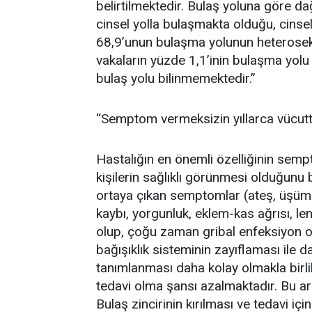
belirtilmektedir. Bulaş yoluna göre da
cinsel yolla bulaşmakta olduğu, cinsel 
68,9’unun bulaşma yolunun heteroseksü
vakaların yüzde 1,1’inin bulaşma yolu
bulaş yolu bilinmemektedir.”
“Semptom vermeksizin yıllarca vücutta
Hastalığın en önemli özelliğinin semp
kişilerin sağlıklı görünmesi olduğunu b
ortaya çıkan semptomlar (ateş, üşüme-
kaybı, yorgunluk, eklem-kas ağrısı, len
olup, çoğu zaman gribal enfeksiyon ol
bağışıklık sisteminin zayıflaması il
tanımlanması daha kolay olmakla birlikt
tedavi olma şansı azalmaktadır. Bu ar
Bulaş zincirinin kırılması ve tedavi i