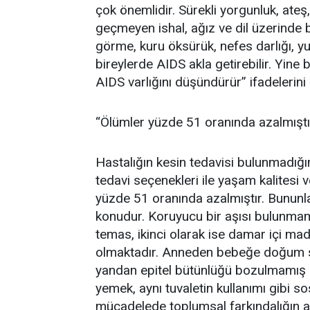
çok önemlidir. Sürekli yorgunluk, ateş,
geçmeyen ishal, ağız ve dil üzerinde b
görme, kuru öksürük, nefes darlığı, y
bireylerde AIDS akla getirebilir. Yine 
AIDS varlığını düşündürür” ifadelerini 
“Ölümler yüzde 51 oranında azalmıştı
Hastalığın kesin tedavisi bulunmadığ
tedavi seçenekleri ile yaşam kalitesi 
yüzde 51 oranında azalmıştır. Bununla 
konudur. Koruyucu bir aşısı bulunmam
temas, ikinci olarak ise damar içi madd
olmaktadır. Anneden bebeğe doğum sı
yandan epitel bütünlüğü bozulmamış ci
yemek, aynı tuvaletin kullanımı gibi sos
mücadelede toplumsal farkındalığın artı