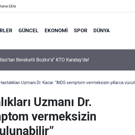
itene Ekle
ERLER
GÜNCEL
EKONOMI
SPOR
DÜNYA
tlas’tan Bereketli Bozkır’a” KTO Karatay’da!
astalıkları Uzmanı Dr. Kacar: “AIDS semptom vermeksizin yıllarca vücutt
ıkları Uzmanı Dr.
mptom vermeksizin
ulunabilir”