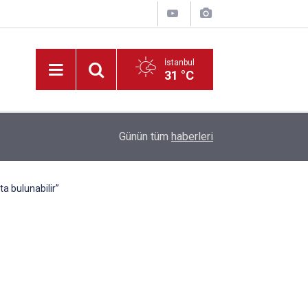
İstanbul
31 °C
22:21
Hayırsever Desteğiyle Tatbikat Mescidi İnşa Ed
Günün tüm
haberleri
a bulunabilir”