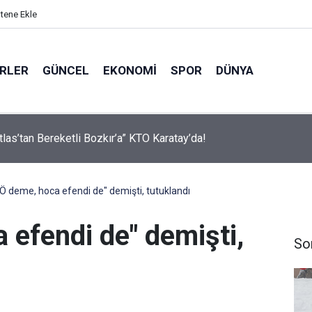
itene Ekle
ERLER
GÜNCEL
EKONOMI
SPOR
DÜNYA
ver Desteğiyle Tatbikat Mescidi İnşa Edilecek
Ö deme, hoca efendi de" demişti, tutuklandı
 efendi de" demişti,
So