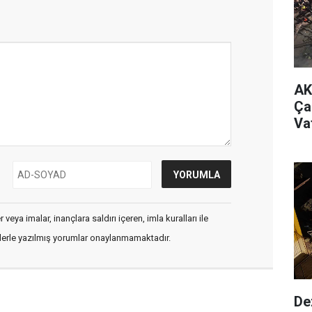
AK
Ça
Va
veya imalar, inançlara saldırı içeren, imla kuralları ile
flerle yazılmış yorumlar onaylanmamaktadır.
De