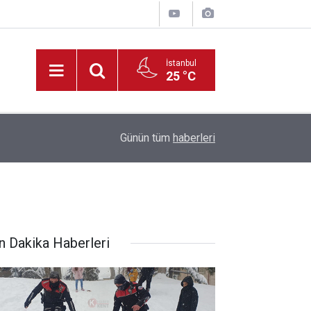
İstanbul
25 °C
22:09
Müdür Yiğit’ten, Tadilatı Devam Eden Okullara İ
Günün tüm
haberleri
n Dakika Haberleri