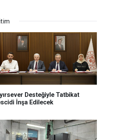
itim
yırsever Desteğiyle Tatbikat
scidi İnşa Edilecek