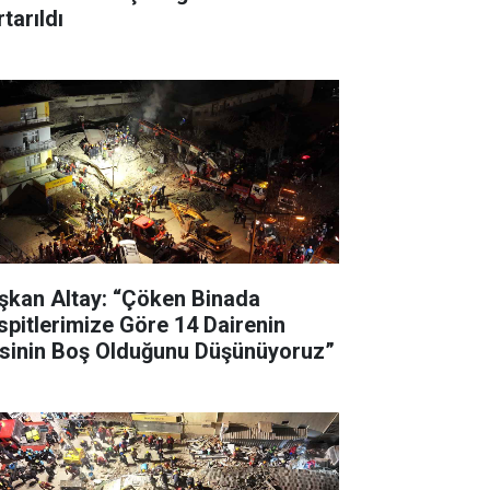
tarıldı
şkan Altay: “Çöken Binada
spitlerimize Göre 14 Dairenin
’sinin Boş Olduğunu Düşünüyoruz”