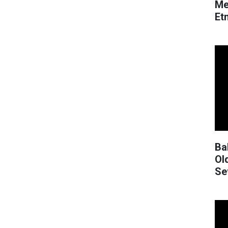
Mer
Et
Ba
Ol
Se