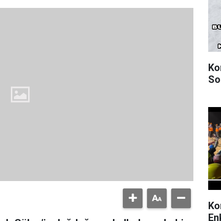
Ko
So
Ko
En