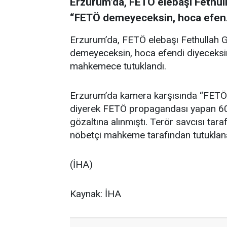
Erzurum’da, FETÖ elebaşı Fethu
“FETÖ demeyeceksin, hoca efen.
Erzurum’da, FETÖ elebaşı Fethullah
demeyeceksin, hoca efendi diyeceksin”
mahkemece tutuklandı.
Erzurum’da kamera karşısında “FETÖ
diyerek FETÖ propagandası yapan 60 y
gözaltına alınmıştı. Terör savcısı taraf
nöbetçi mahkeme tarafından tutuklana
(İHA)
Kaynak: İHA