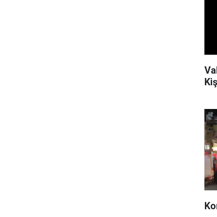
Va
Kiş
Ko