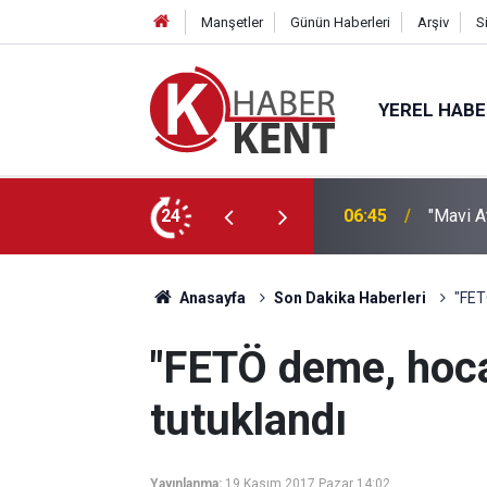
Manşetler
Günün Haberleri
Arşiv
S
YEREL HAB
’a” KTO Karatay’da!
24
22:21
Hayırse
Anasayfa
Son Dakika Haberleri
"FET
"FETÖ deme, hoca
tutuklandı
Yayınlanma:
19 Kasım 2017 Pazar 14:02