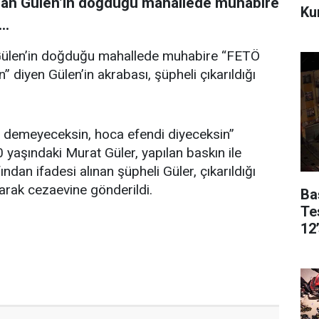
llah Gülen’in doğduğu mahallede muhabire
Kur
..
 Gülen’in doğduğu mahallede muhabire “FETÖ
 diyen Gülen’in akrabası, şüpheli çıkarıldığı
 demeyeceksin, hoca efendi diyeceksin”
aşındaki Murat Güler, yapılan baskın ile
ından ifadesi alınan şüpheli Güler, çıkarıldığı
rak cezaevine gönderildi.
Ba
Te
12