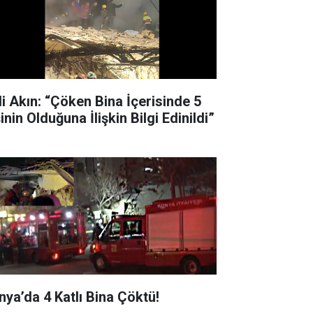
li Akın: “Çöken Bina İçerisinde 5
inin Olduğuna İlişkin Bilgi Edinildi”
nya’da 4 Katlı Bina Çöktü!