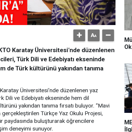
Mü
Ok
KTO Karatay Üniversitesi’nde düzenlenen
ileri, Türk Dili ve Edebiyatı ekseninde
hem de Türk kültürünü yakından tanıma
Karatay Üniversitesi’nde düzenlenen yaz
rk Dili ve Edebiyatı ekseninde hem dil
ltürünü yakından tanıma fırsatı buluyor. “Mavi
a gerçekleştirilen Türkçe Yaz Okulu Projesi,
ültür paydasında buluşturarak öğrencilere
ME
leşim deneyimi sunuyor.
İl