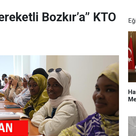
ereketli Bozkır’a” KTO
Eğ
Ha
Me