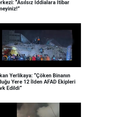
kezi: “Asılsız İddialara İtibar
meyiniz!”
kan Yerlikaya: “Çöken Binanın
duğu Yere 12 İlden AFAD Ekipleri
vk Edildi”