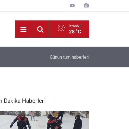
İstanbul
28 °C
22:09
Müdür Yiğit’ten, Tadilatı Devam Eden Okullara İ
Günün tüm
haberleri
n Dakika Haberleri