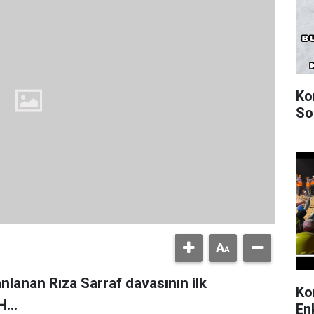
Ko
So
nlanan Rıza Sarraf davasının ilk
Ko
...
En