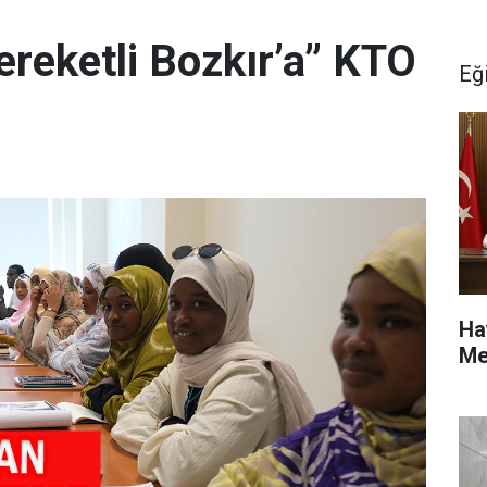
ereketli Bozkır’a” KTO
Eğ
Ha
Me