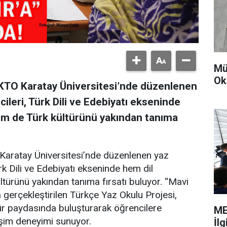
Mü
Ok
KTO Karatay Üniversitesi’nde düzenlenen
ileri, Türk Dili ve Edebiyatı ekseninde
hem de Türk kültürünü yakından tanıma
Karatay Üniversitesi’nde düzenlenen yaz
rk Dili ve Edebiyatı ekseninde hem dil
ltürünü yakından tanıma fırsatı buluyor. “Mavi
a gerçekleştirilen Türkçe Yaz Okulu Projesi,
ültür paydasında buluşturarak öğrencilere
ME
leşim deneyimi sunuyor.
İl