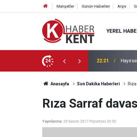
Manşetler
Günün Haberleri
Arşiv
S
YEREL HAB
’a” KTO Karatay’da!
24
22:21
Hayırse
Anasayfa
Son Dakika Haberleri
Rıza
Rıza Sarraf davas
Yayınlanma:
20 Kasım 2017 Pazartesi 20:55