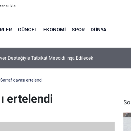
itene Ekle
ERLER
GÜNCEL
EKONOMI
SPOR
DÜNYA
ver Desteğiyle Tatbikat Mescidi İnşa Edilecek
 Sarraf davası ertelendi
ı ertelendi
So