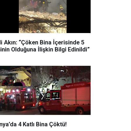
li Akın: “Çöken Bina İçerisinde 5
inin Olduğuna İlişkin Bilgi Edinildi”
nya’da 4 Katlı Bina Çöktü!