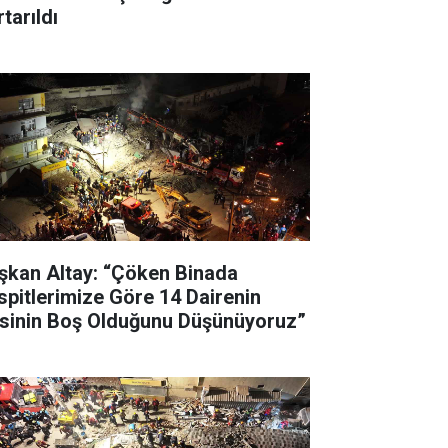
tarıldı
şkan Altay: “Çöken Binada
spitlerimize Göre 14 Dairenin
’sinin Boş Olduğunu Düşünüyoruz”