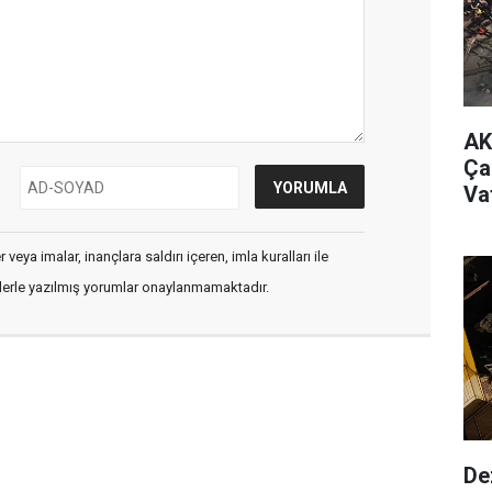
AK
Ça
Va
veya imalar, inançlara saldırı içeren, imla kuralları ile
flerle yazılmış yorumlar onaylanmamaktadır.
De