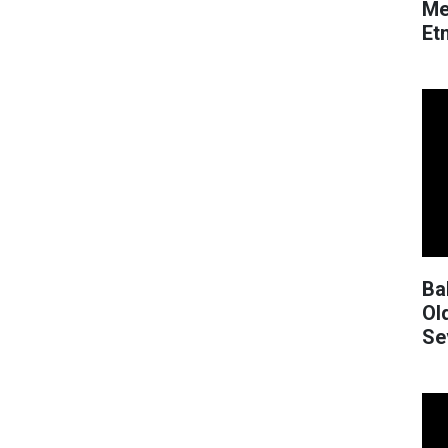
Mer
Et
Ba
Ol
Se