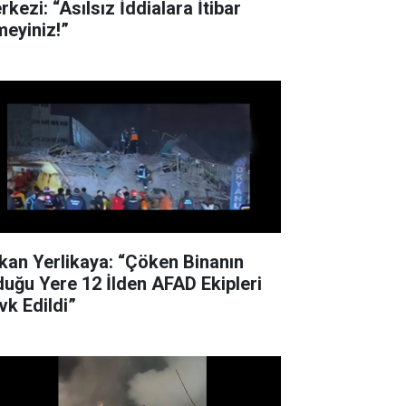
kezi: “Asılsız İddialara İtibar
meyiniz!”
kan Yerlikaya: “Çöken Binanın
duğu Yere 12 İlden AFAD Ekipleri
vk Edildi”