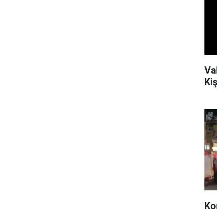
Va
Kiş
Ko