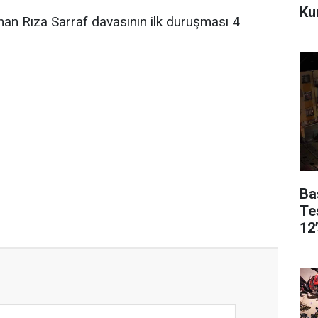
Kur
an Rıza Sarraf davasının ilk duruşması 4
Ba
Te
12