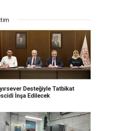
itim
yırsever Desteğiyle Tatbikat
scidi İnşa Edilecek